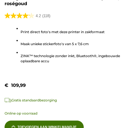
roségoud
4.2
(118)
4.2
van
Print direct foto's met deze printer in zakformaat
de
5
Maak unieke stickerfoto's van 5 x 7,6 cm
sterren.
118
ZINK™ technologie zonder inkt, Bluetooth®, ingebouwde
beoordelingen
oplaadbare accu
€ 109,99
Gratis standaardbezorging
Online op voorraad
TOEVOEGEN AAN WINKELMANDJE