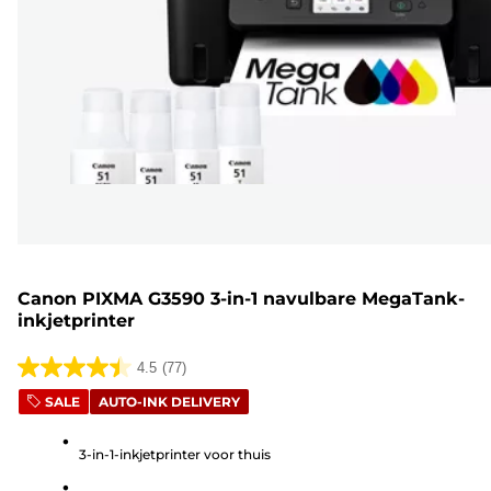
Canon PIXMA G3590 3-in-1 navulbare MegaTank-
inkjetprinter
4.5
(77)
4.5
SALE
AUTO-INK DELIVERY
van
de
3-in-1-inkjetprinter voor thuis
5
sterren.