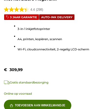
4.4
(298)
4.4
3 JAAR GARANTIE
AUTO-INK DELIVERY
van
de
3-in-1 inkjetfotoprinter
5
sterren.
A4, printen, kopiëren, scannen
298
beoordelingen
Wi-Fi, cloudconnectiviteit, 2-regelig LCD-scherm
€ 309,99
Gratis standaardbezorging
Online op voorraad
TOEVOEGEN AAN WINKELMANDJE