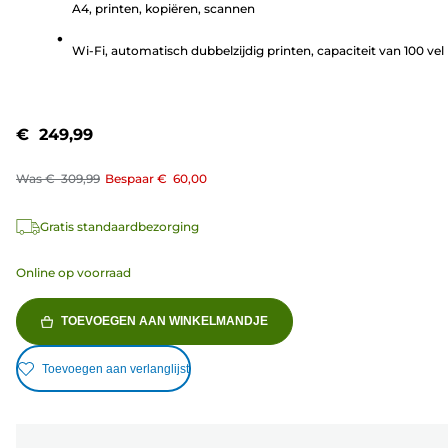
A4, printen, kopiëren, scannen
77
beoordelingen
Wi-Fi, automatisch dubbelzijdig printen, capaciteit van 100 vel
€ 249,99
Was
€ 309,99
Bespaar
€ 60,00
Gratis standaardbezorging
Online op voorraad
TOEVOEGEN AAN WINKELMANDJE
Toevoegen aan verlanglijst