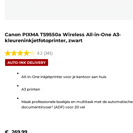
Canon PIXMA TS9550a Wireless All-in-One A3-
kleureninkjetfotoprinter, zwart
4.2
(341)
4.2
AUTO-INK DELIVERY
van
de
All-in-One inkjetprinter voor je kantoor aan huis
5
sterren.
A3 printen
341
beoordelingen
Maak professionele boekjes en multitask met de automatische
documentinvoer¹ (ADF) voor 20 vel
€ 269,99