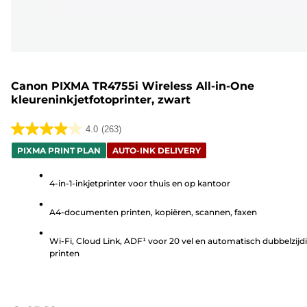
Canon PIXMA TR4755i Wireless All-in-One
kleureninkjetfotoprinter, zwart
4.0
(263)
4.0
PIXMA PRINT PLAN
AUTO-INK DELIVERY
van
de
4-in-1-inkjetprinter voor thuis en op kantoor
5
sterren.
A4-documenten printen, kopiëren, scannen, faxen
263
beoordelingen
Wi-Fi, Cloud Link, ADF¹ voor 20 vel en automatisch dubbelzijd
printen