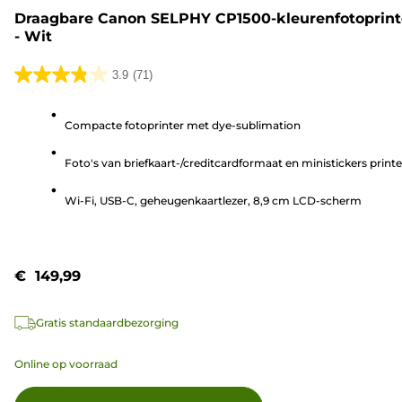
Draagbare Canon SELPHY CP1500-kleurenfotoprint
- Wit
3.9
(71)
3.9
van
Compacte fotoprinter met dye-sublimation
de
5
Foto's van briefkaart-/creditcardformaat en ministickers print
sterren.
71
Wi-Fi, USB-C, geheugenkaartlezer, 8,9 cm LCD-scherm
beoordelingen
€ 149,99
Gratis standaardbezorging
Online op voorraad