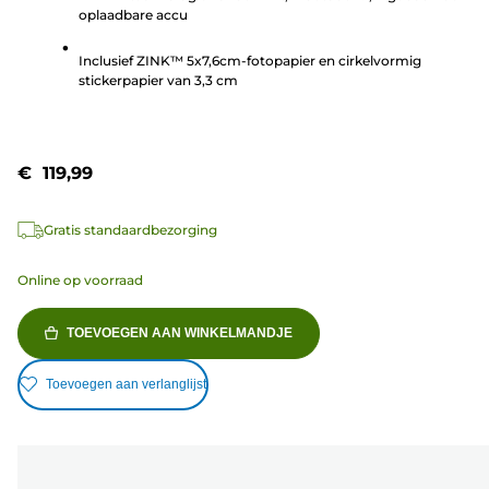
sterren.
oplaadbare accu
101
beoordelingen
Inclusief ZINK™ 5x7,6cm-fotopapier en cirkelvormig
stickerpapier van 3,3 cm
€ 119,99
Gratis standaardbezorging
Online op voorraad
TOEVOEGEN AAN WINKELMANDJE
Toevoegen aan verlanglijst