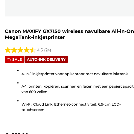
Canon MAXIFY GX7150 wireless navulbare All-in-O
MegaTank-inkjetprinter
4.5
(24)
4.5
SALE
AUTO-INK DELIVERY
van
de
4-in-1 inkjetprinter voor op kantoor met navulbare inkttank
5
sterren.
A4, printen, kopiëren, scannen en faxen met een papiercapacit
24
van 600 vellen
beoordelingen
Wi-Fi, Cloud Link, Ethernet-connectiviteit, 6,9-cm LCD-
touchscreen