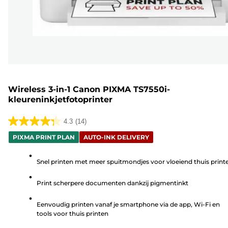
Wireless 3-in-1 Canon PIXMA TS7550i-
kleureninkjetfotoprinter
4.3
(14)
4.3
PIXMA PRINT PLAN
AUTO-INK DELIVERY
van
de
Snel printen met meer spuitmondjes voor vloeiend thuis print
5
sterren.
Print scherpere documenten dankzij pigmentinkt
14
beoordelingen
Eenvoudig printen vanaf je smartphone via de app, Wi-Fi en
tools voor thuis printen