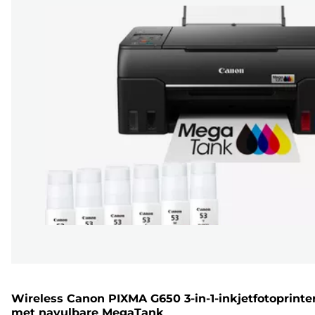
Wireless Canon PIXMA G650 3-in-1-inkjetfotoprinte
met navulbare MegaTank