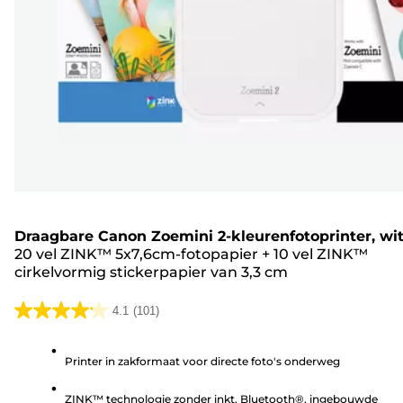
Draagbare Canon Zoemini 2-kleurenfotoprinter, wi
20 vel ZINK™ 5x7,6cm-fotopapier
+
10 vel ZINK™
cirkelvormig stickerpapier van 3,3 cm
4.1
(101)
4.1
van
Printer in zakformaat voor directe foto's onderweg
de
5
ZINK™ technologie zonder inkt, Bluetooth®, ingebouwde