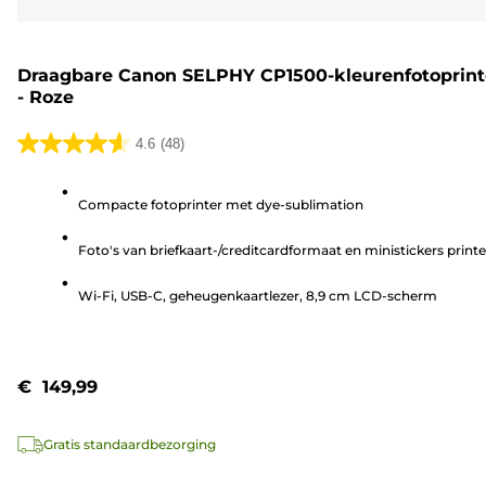
Draagbare Canon SELPHY CP1500-kleurenfotoprint
- Roze
4.6
(48)
4.6
van
Compacte fotoprinter met dye-sublimation
de
5
Foto's van briefkaart-/creditcardformaat en ministickers print
sterren.
48
Wi-Fi, USB-C, geheugenkaartlezer, 8,9 cm LCD-scherm
beoordelingen
€ 149,99
Gratis standaardbezorging