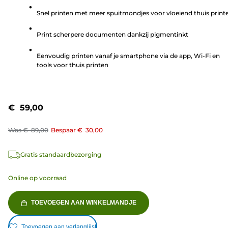
de
Snel printen met meer spuitmondjes voor vloeiend thuis print
5
sterren.
Print scherpere documenten dankzij pigmentinkt
61
beoordelingen
Eenvoudig printen vanaf je smartphone via de app, Wi-Fi en
tools voor thuis printen
€ 59,00
Was
€ 89,00
Bespaar
€ 30,00
Gratis standaardbezorging
Online op voorraad
TOEVOEGEN AAN WINKELMANDJE
Toevoegen aan verlanglijst