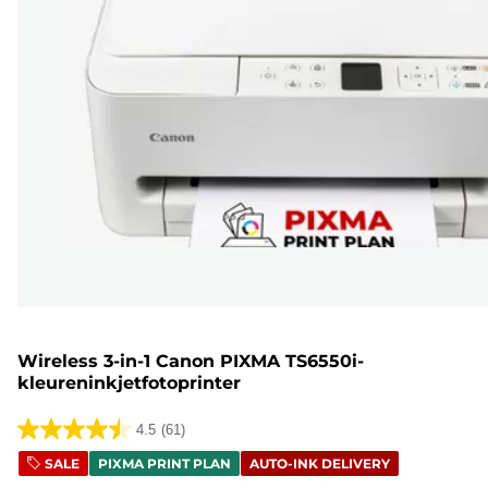
Wireless 3-in-1 Canon PIXMA TS6550i-
kleureninkjetfotoprinter
4.5
(61)
4.5
SALE
PIXMA PRINT PLAN
AUTO-INK DELIVERY
van