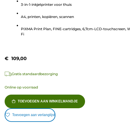
3-in-1-inkjetprinter voor thuis
5
sterren.
A4, printen, kopiëren, scannen
103
beoordelingen
PIXMA Print Plan, FINE-cartridges, 6,7cm-LCD-touchscreen, W
Fi
€ 109,00
Gratis standaardbezorging
Online op voorraad
TOEVOEGEN AAN WINKELMANDJE
Toevoegen aan verlanglijst