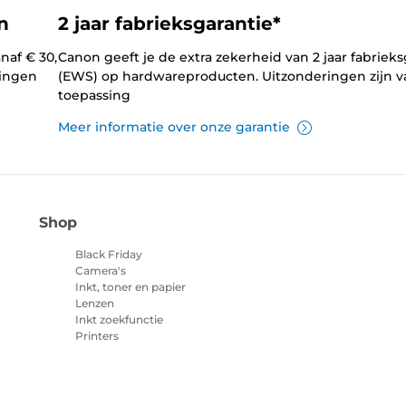
n
2 jaar fabrieksgarantie*
naf € 30,
Canon geeft je de extra zekerheid van 2 jaar fabrieks
lingen
(EWS) op hardwareproducten. Uitzonderingen zijn v
toepassing
Meer informatie over onze garantie
Shop
Black Friday
Camera's
Inkt, toner en papier
Lenzen
Inkt zoekfunctie
Printers
Camcorders
Accessoires en
merchandise
Best verkocht