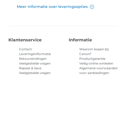
Meer informatie over leveringsopties
Klantenservice
Informatie
Contact
Waarom kopen bij
Leveringsinformatie
Canon?
Retourzendingen
Productgarantie
Veelgestelde vragen
Veilig online winkelen
Repeat & Save
Algemene voorwaarden
Veelgestelde vragen
voor aanbiedingen
Algemene voorwaarden
abonnement printerinkt
Sitemap
Verkoopvoorwaarden
Privacybeleid
Informatie over 