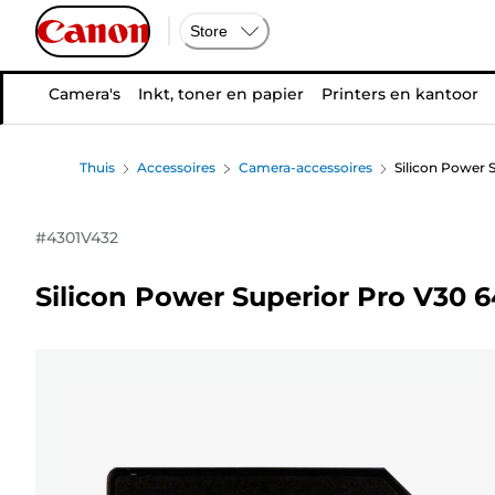
Store
Camera's
Inkt, toner en papier
Printers en kantoor
Thuis
Accessoires
Camera-accessoires
Silicon Power
#
4301V432
Silicon Power Superior Pro V30