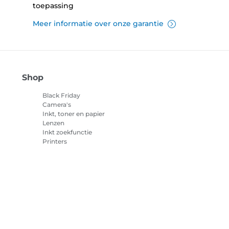
toepassing
Meer informatie over onze garantie
Shop
Black Friday
Camera's
Inkt, toner en papier
Lenzen
Inkt zoekfunctie
Printers
Camcorders
Accessoires en
merchandise
Best verkocht
cookies
Cookie-instellingen