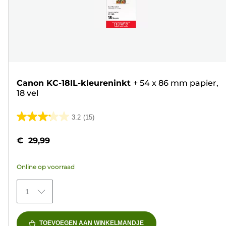
Canon KC-18IL-kleureninkt
+
54 x 86 mm papier,
18 vel
3.2
(15)
3.2
van
€ 29,99
de
5
Online op voorraad
sterren.
15
1
beoordelingen
TOEVOEGEN AAN WINKELMANDJE