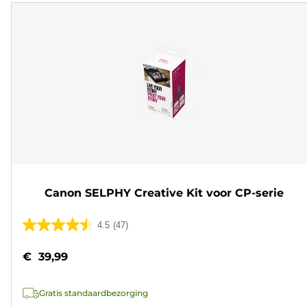
Canon SELPHY Creative Kit voor CP-serie
4.5
(47)
4.5
van
€ 39,99
de
5
Gratis standaardbezorging
sterren.