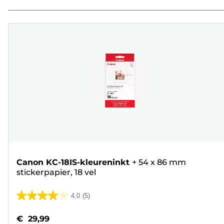
Canon KC-18IS-kleureninkt
+
54 x 86 mm
stickerpapier, 18 vel
4.0
(5)
4.0
van
€ 29,99