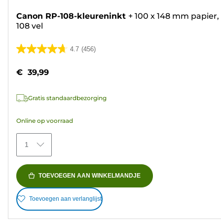
Canon RP-108-kleureninkt
+
100 x 148 mm papier,
108 vel
4.7
(456)
4.7
van
€ 39,99
de
5
Gratis standaardbezorging
sterren.
456
Online op voorraad
beoordelingen
1
TOEVOEGEN AAN WINKELMANDJE
Toevoegen aan verlanglijst