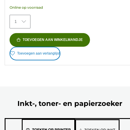
47
Online op voorraad
beoordelingen
1
TOEVOEGEN AAN WINKELMANDJE
Toevoegen aan verlanglijst
Inkt-, toner- en papierzoeker
Selecteer
ZOEKEN OP PRINTER
ZOEKEN OP INKT