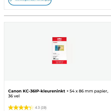
Canon KC-36IP-kleureninkt
+
54 x 86 mm papier,
36 vel
4.3
(19)
4.3