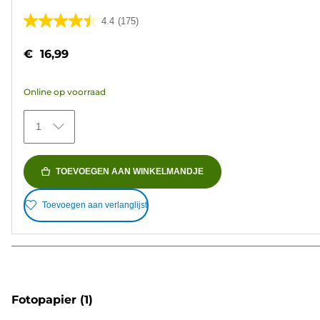
4.4
(175)
4.4
van
€ 16,99
de
5
Online op voorraad
sterren.
175
1
beoordelingen
TOEVOEGEN AAN WINKELMANDJE
Toevoegen aan verlanglijst
Fotopapier
(1)