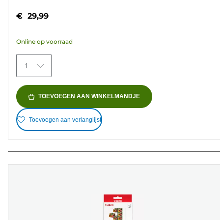
van
€ 29,99
de
5
Online op voorraad
sterren.
19
1
beoordelingen
TOEVOEGEN AAN WINKELMANDJE
Toevoegen aan verlanglijst