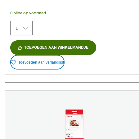
de
5
Online op voorraad
sterren.
5
1
beoordelingen
TOEVOEGEN AAN WINKELMANDJE
Toevoegen aan verlanglijst