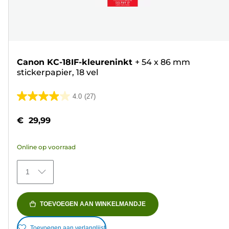
Canon KC-18IF-kleureninkt
+
54 x 86 mm
stickerpapier, 18 vel
4.0
(27)
4.0
van
€ 29,99
de
5
Online op voorraad
sterren.
27
1
beoordelingen
TOEVOEGEN AAN WINKELMANDJE
Toevoegen aan verlanglijst