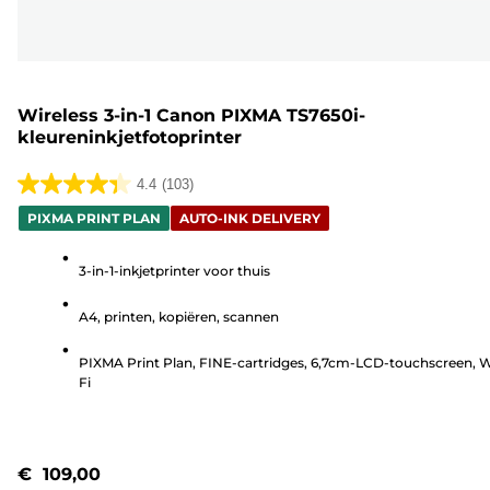
Wireless 3-in-1 Canon PIXMA TS7650i-
kleureninkjetfotoprinter
4.4
(103)
4.4
PIXMA PRINT PLAN
AUTO-INK DELIVERY
van
de
3-in-1-inkjetprinter voor thuis
5
sterren.
A4, printen, kopiëren, scannen
103
beoordelingen
PIXMA Print Plan, FINE-cartridges, 6,7cm-LCD-touchscreen, W
Fi
€ 109,00