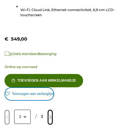
beoordelingen
Wi-Fi, Cloud Link, Ethernet-connectiviteit, 6,9-cm LCD-
touchscreen
€ 549,00
Gratis standaardbezorging
Online op voorraad
TOEVOEGEN AAN WINKELMANDJE
Toevoegen aan verlanglijst
/
3