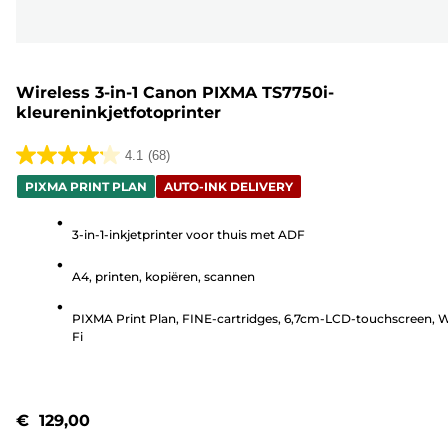
Wireless 3-in-1 Canon PIXMA TS7750i-
kleureninkjetfotoprinter
4.1
(68)
4.1
PIXMA PRINT PLAN
AUTO-INK DELIVERY
van
de
3-in-1-inkjetprinter voor thuis met ADF
5
sterren.
A4, printen, kopiëren, scannen
68
beoordelingen
PIXMA Print Plan, FINE-cartridges, 6,7cm-LCD-touchscreen, W
Fi
€ 129,00