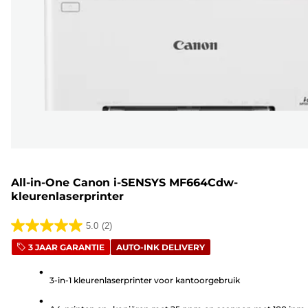
All-in-One Canon i-SENSYS MF664Cdw-
kleurenlaserprinter
5.0
(2)
5.0
3 JAAR GARANTIE
AUTO-INK DELIVERY
van
de
3-in-1 kleurenlaserprinter voor kantoorgebruik
5
sterren.