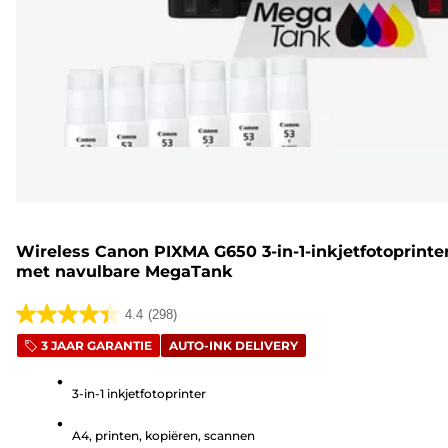
Wireless Canon PIXMA G650 3-in-1-inkjetfotoprinte
met navulbare MegaTank
4.4
(298)
4.4
3 JAAR GARANTIE
AUTO-INK DELIVERY
van
de
3-in-1 inkjetfotoprinter
5
sterren.
A4, printen, kopiëren, scannen
298