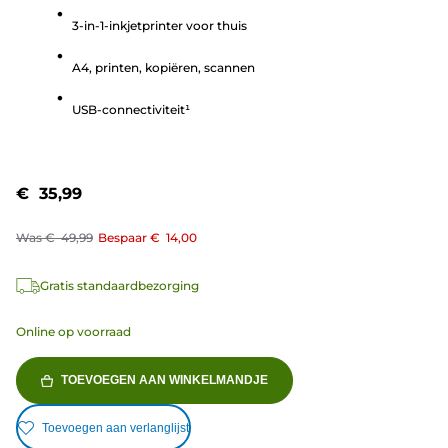
de
3-in-1-inkjetprinter voor thuis
5
sterren.
A4, printen, kopiëren, scannen
760
beoordelingen
USB-connectiviteit¹
€ 35,99
Was
€ 49,99
Bespaar
€ 14,00
Gratis standaardbezorging
Online op voorraad
TOEVOEGEN AAN WINKELMANDJE
Toevoegen aan verlanglijst