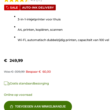
4.5
SALE
AUTO-INK DELIVERY
van
de
3-in-1-inkjetprinter voor thuis
5
sterren.
A4, printen, kopiëren, scannen
77
beoordelingen
Wi-Fi, automatisch dubbelzijdig printen, capaciteit van 100 vel
€ 249,99
Was
€ 309,99
Bespaar
€ 60,00
Gratis standaardbezorging
Online op voorraad
TOEVOEGEN AAN WINKELMANDJE