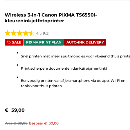
Wireless 3-in-1 Canon PIXMA TS6550i-
kleureninkjetfotoprinter
4.5
(61)
4.5
SALE
PIXMA PRINT PLAN
AUTO-INK DELIVERY
van
de
Snel printen met meer spuitmondjes voor vloeiend thuis print
5
sterren.
Print scherpere documenten dankzij pigmentinkt
61
beoordelingen
Eenvoudig printen vanaf je smartphone via de app, Wi-Fi en
tools voor thuis printen
€ 59,00
Was
€ 89,00
Bespaar
€ 30,00