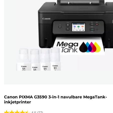
Canon PIXMA G3590 3-in-1 navulbare MegaTank-
inkjetprinter
4.5
(77)