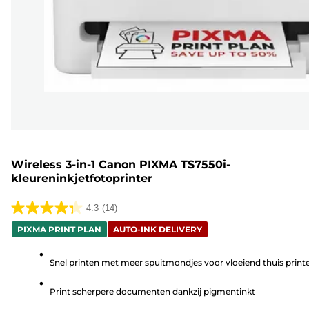
Wireless 3-in-1 Canon PIXMA TS7550i-
kleureninkjetfotoprinter
4.3
(14)
4.3
PIXMA PRINT PLAN
AUTO-INK DELIVERY
van
de
Snel printen met meer spuitmondjes voor vloeiend thuis print
5
sterren.
Print scherpere documenten dankzij pigmentinkt
14