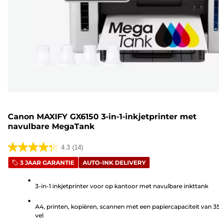
Canon MAXIFY GX6150 3-in-1-inkjetprinter met
navulbare MegaTank
4.3
(14)
4.3
3 JAAR GARANTIE
AUTO-INK DELIVERY
van
de
3-in-1 inkjetprinter voor op kantoor met navulbare inkttank
5
sterren.
A4, printen, kopiëren, scannen met een papiercapaciteit van 3
14
vel