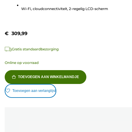
beoordelingen
Wi-Fi, cloudconnectiviteit, 2-regelig LCD-scherm
€ 309,99
Gratis standaardbezorging
Online op voorraad
TOEVOEGEN AAN WINKELMANDJE
Toevoegen aan verlanglijst