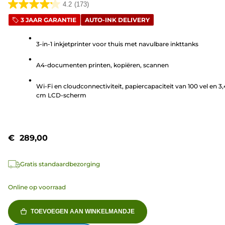
4.2
(173)
4.2
3 JAAR GARANTIE
AUTO-INK DELIVERY
van
de
3-in-1 inkjetprinter voor thuis met navulbare inkttanks
5
sterren.
A4-documenten printen, kopiëren, scannen
173
beoordelingen
Wi-Fi en cloudconnectiviteit, papiercapaciteit van 100 vel en 3,
cm LCD-scherm
€ 289,00
Gratis standaardbezorging
Online op voorraad
TOEVOEGEN AAN WINKELMANDJE