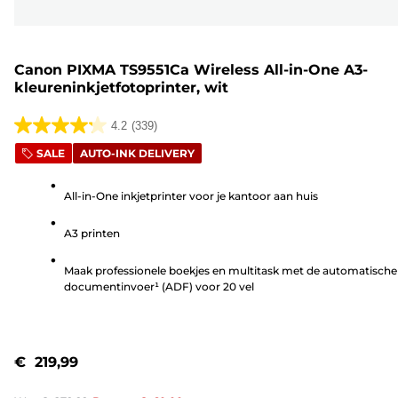
Canon PIXMA TS9551Ca Wireless All-in-One A3-
kleureninkjetfotoprinter, wit
4.2
(339)
4.2
SALE
AUTO-INK DELIVERY
van
de
All-in-One inkjetprinter voor je kantoor aan huis
5
sterren.
A3 printen
339
beoordelingen
Maak professionele boekjes en multitask met de automatische
documentinvoer¹ (ADF) voor 20 vel
€ 219,99