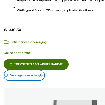
A4-printen en -kopiëren met 25 ppm en scannen met 100 ipm
2
beoordelingen
Wi-Fi, groot 5-inch LCD-scherm, applicatiebibliotheek
€ 410,30
Gratis standaardbezorging
Online op voorraad
TOEVOEGEN AAN WINKELMANDJE
Toevoegen aan verlanglijst