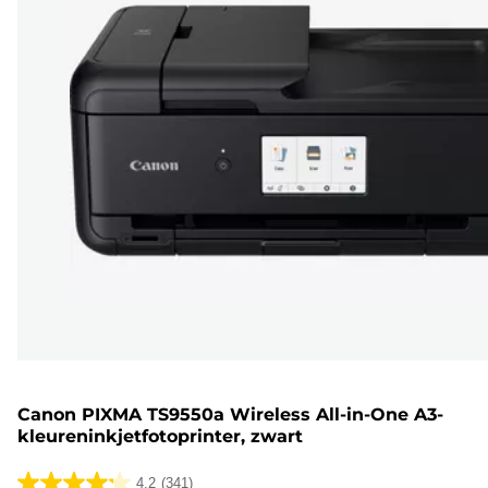
Canon PIXMA TS9550a Wireless All-in-One A3-
kleureninkjetfotoprinter, zwart
4.2
(341)