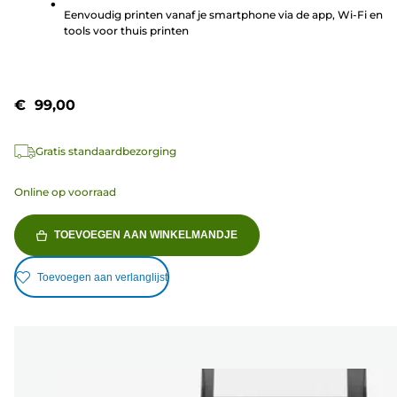
beoordelingen
Eenvoudig printen vanaf je smartphone via de app, Wi-Fi en
tools voor thuis printen
€ 99,00
Gratis standaardbezorging
Online op voorraad
TOEVOEGEN AAN WINKELMANDJE
Toevoegen aan verlanglijst