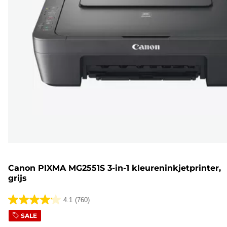
Canon PIXMA MG2551S 3-in-1 kleureninkjetprinter,
grijs
4.1
(760)
4.1
SALE
van