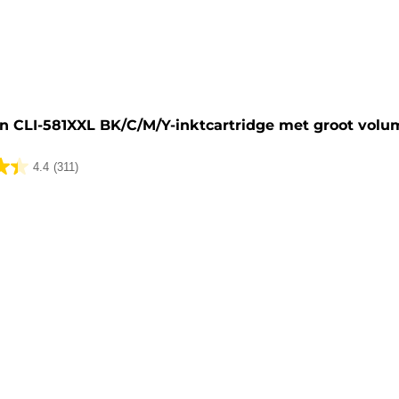
artridge
n CLI-581XXL BK/C/M/Y-inktcartridge met groot volu
4.4
(311)
lingen