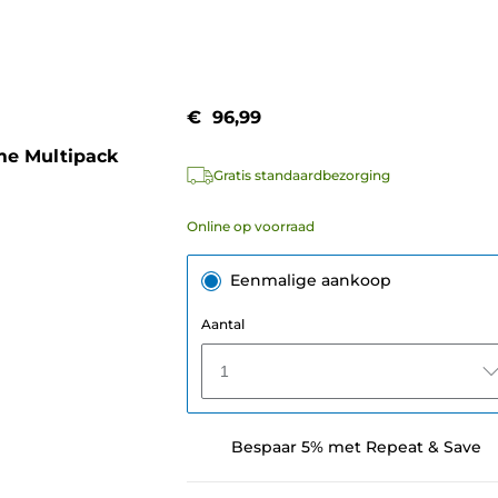
€ 96,99
me Multipack
Gratis standaardbezorging
Online op voorraad
Eenmalige aankoop
Aantal
1
Bespaar 5% met Repeat & Save