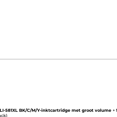
artridge
LI-581XL BK/C/M/Y-inktcartridge met groot volume
+
ack)