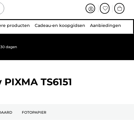
ere producten
Cadeau-en koopgidsen
Aanbiedingen
 30 dagen
w
PIXMA TS6151
DAARD
FOTOPAPIER