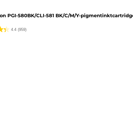
on PGI-580BK/CLI-581 BK/C/M/Y-pigmentinktcartridg
4.4
(959)
lingen