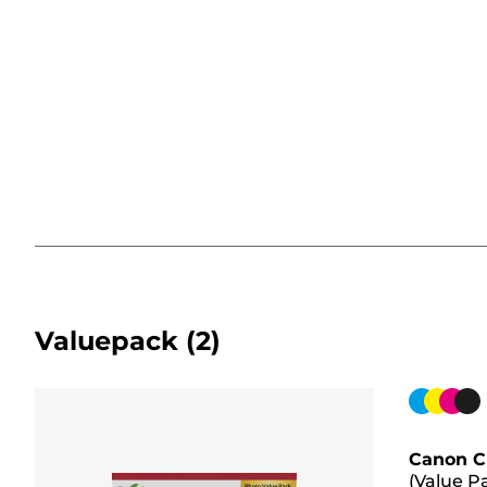
Valuepack
(2)
Kleurenc
Canon C
(Value P