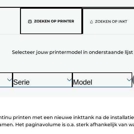
Selecteer
ZOEKEN OP PRINTER
ZOEKEN OP INKT
jouw
printermod
Selecteer jouw printermodel in onderstaande lijst
in
onderstaan
lijst
Druk
Druk
Druk
Serie
Model
op
op
op
P
P
Enter
Enter
Enter
r
r
om
om
om
i
i
uit
uit
uit
n
n
te
te
te
tinu printen met een nieuwe inkttank na de installatie
vouwen
vouwen
vouwen
t
t
en. Het paginavolume is o.a. sterk afhankelijk van wa