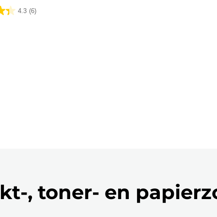
4.3
(6)
lingen
kt-, toner- en papier