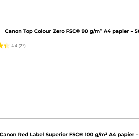
Canon Top Colour Zero FSC® 90 g/m² A4 papier – 5
4.4
(27)
lingen
Canon Red Label Superior FSC® 100 g/m² A4 papier –