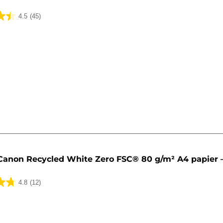
4.5
(45)
lingen
Canon Recycled White Zero FSC® 80 g/m² A4 papier –
4.8
(12)