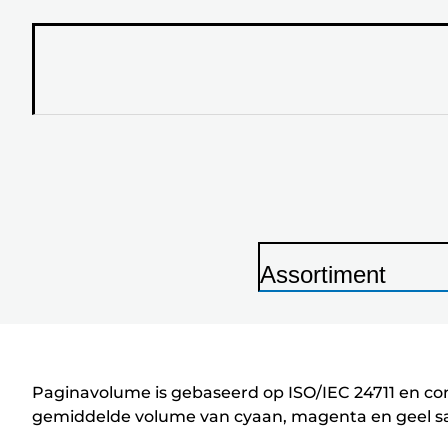
Assortiment
P
r
i
n
Paginavolume is gebaseerd op ISO/IEC 24711 en con
t
gemiddelde volume van cyaan, magenta en geel sam