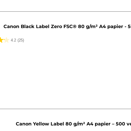
Canon Black Label Zero FSC® 80 g/m² A4 papier - 5
4.2
(25)
lingen
Canon Yellow Label 80 g/m² A4 papier – 500 v