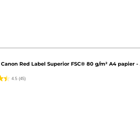
lingen
Canon Red Label Superior FSC® 80 g/m² A4 papier - 
4.5
(45)
lingen