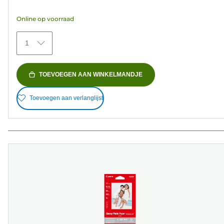
5
Online op voorraad
sterren.
152
1
beoordelingen
TOEVOEGEN AAN WINKELMANDJE
Toevoegen aan verlanglijst