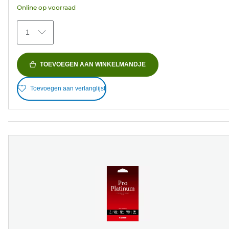
Online op voorraad
sterren.
79
1
beoordelingen
TOEVOEGEN AAN WINKELMANDJE
Toevoegen aan verlanglijst