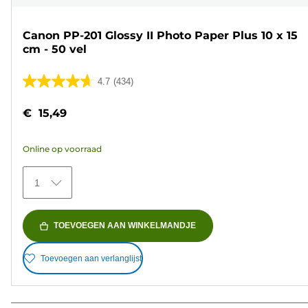
Canon PP-201 Glossy II Photo Paper Plus 10 x 15
cm - 50 vel
4.7
(434)
4.7
van
€ 15,49
de
5
Online op voorraad
sterren.
434
1
beoordelingen
TOEVOEGEN AAN WINKELMANDJE
Toevoegen aan verlanglijst