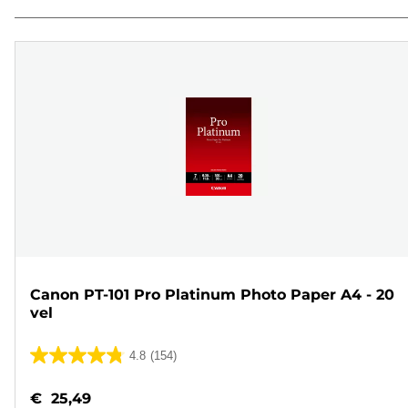
Canon PT-101 Pro Platinum Photo Paper A4 - 20
vel
4.8
(154)
4.8
van
€ 25,49