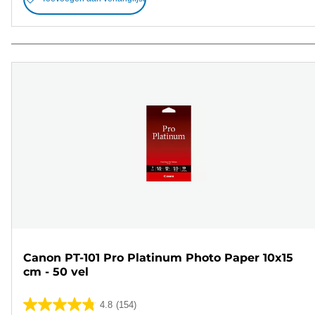
Canon PT-101 Pro Platinum Photo Paper 10x15
cm - 50 vel
4.8
(154)
4.8