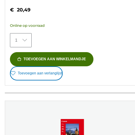
van
€ 20,49
de
5
Online op voorraad
sterren.
154
1
beoordelingen
TOEVOEGEN AAN WINKELMANDJE
Toevoegen aan verlanglijst