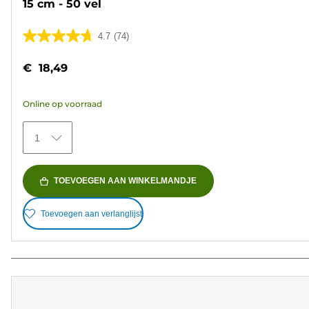
15 cm - 50 vel
4.7
(74)
4.7
van
€ 18,49
de
5
Online op voorraad
sterren.
74
1
beoordelingen
TOEVOEGEN AAN WINKELMANDJE
Toevoegen aan verlanglijst