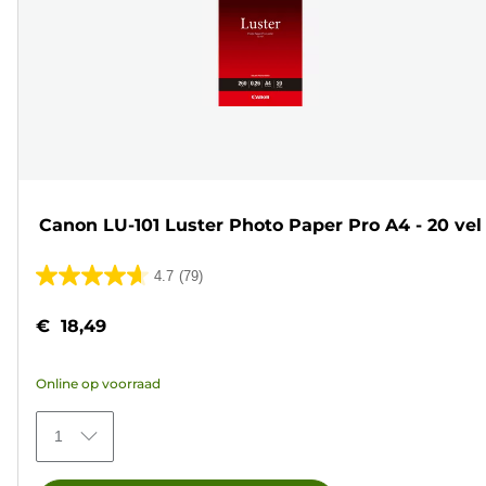
Canon LU-101 Luster Photo Paper Pro A4 - 20 vel
4.7
(79)
4.7
van
€ 18,49
de
5
Online op voorraad
sterren.
79
1
beoordelingen