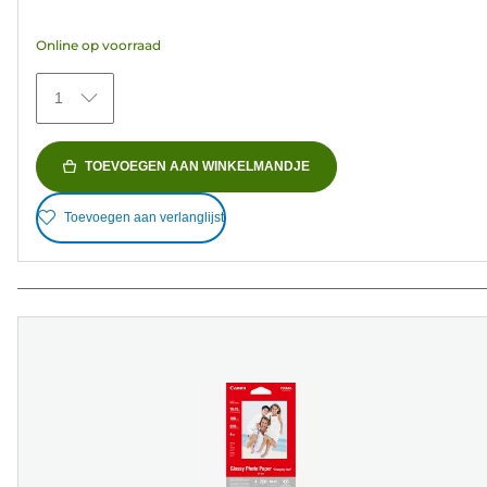
de
5
Online op voorraad
sterren.
154
1
beoordelingen
TOEVOEGEN AAN WINKELMANDJE
Toevoegen aan verlanglijst