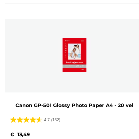
Canon GP-501 Glossy Photo Paper A4 - 20 vel
4.7
(152)
4.7
van
€ 13,49
de