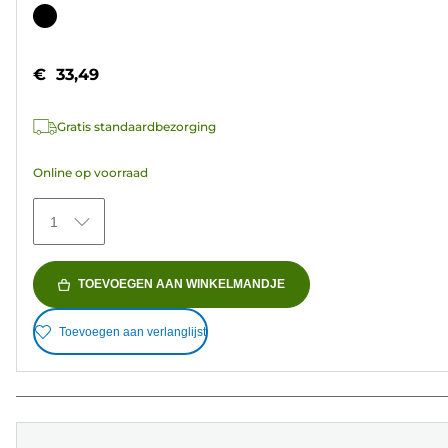
van
Kleurencartridge
de
5
€ 33,49
sterren.
37
Gratis standaardbezorging
beoordelingen
Online op voorraad
1
TOEVOEGEN AAN WINKELMANDJE
Toevoegen aan verlanglijst