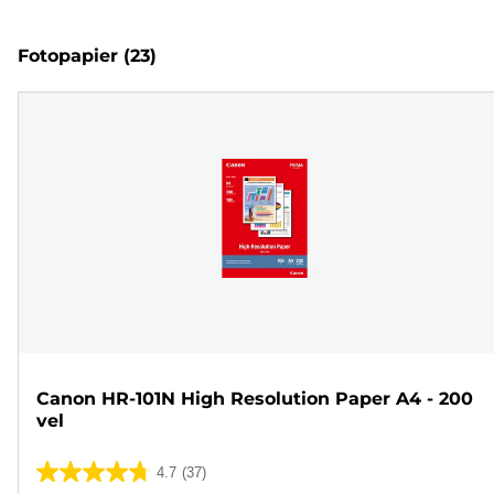
Fotopapier
(23)
Canon HR-101N High Resolution Paper A4 - 200
vel
4.7
(37)
4.7