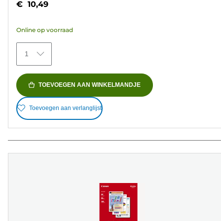
€ 10,49
de
5
Online op voorraad
sterren.
372
1
beoordelingen
TOEVOEGEN AAN WINKELMANDJE
Toevoegen aan verlanglijst