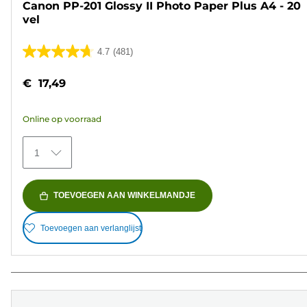
Canon PP-201 Glossy II Photo Paper Plus A4 - 20
vel
4.7
(481)
4.7
van
€ 17,49
de
5
Online op voorraad
sterren.
481
1
beoordelingen
TOEVOEGEN AAN WINKELMANDJE
Toevoegen aan verlanglijst