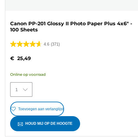
Canon PP-201 Glossy II Photo Paper Plus 4x6" -
100 Sheets
4.6
(371)
4.6
van
€ 25,49
de
5
Online op voorraad
sterren.
371
1
beoordelingen
Toevoegen aan verlanglijst
HOUD MIJ OP DE HOOGTE