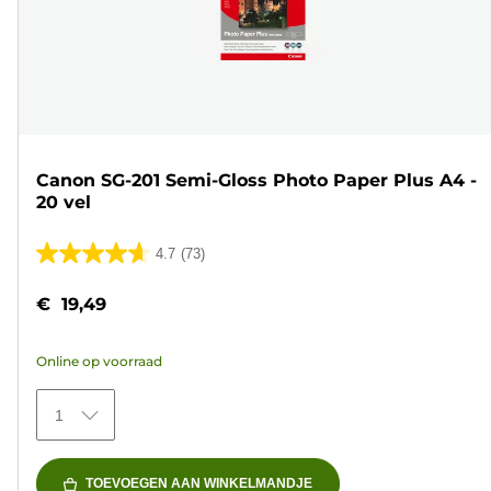
Canon SG-201 Semi-Gloss Photo Paper Plus A4 -
20 vel
4.7
(73)
4.7
van
€ 19,49
de
5
Online op voorraad
sterren.
73
1
beoordelingen
TOEVOEGEN AAN WINKELMANDJE