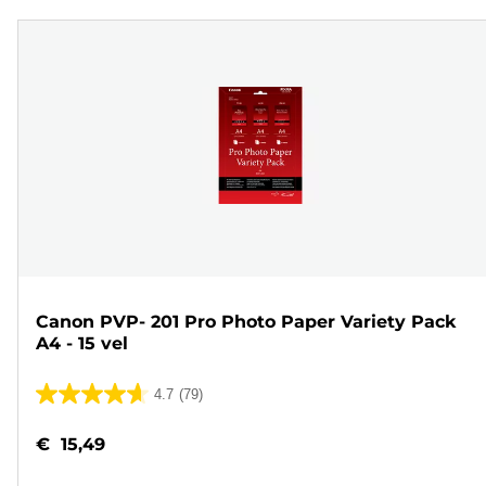
Canon PVP- 201 Pro Photo Paper Variety Pack
A4 - 15 vel
4.7
(79)
4.7
van
€ 15,49
de
5