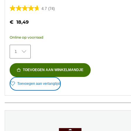
4.7
(74)
4.7
van
€ 18,49
de
5
Online op voorraad
sterren.
74
1
beoordelingen
TOEVOEGEN AAN WINKELMANDJE
Toevoegen aan verlanglijst