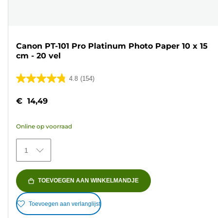
Canon PT-101 Pro Platinum Photo Paper 10 x 15
cm - 20 vel
4.8
(154)
4.8
van
€ 14,49
de
5
Online op voorraad
sterren.
154
1
beoordelingen
TOEVOEGEN AAN WINKELMANDJE
Toevoegen aan verlanglijst