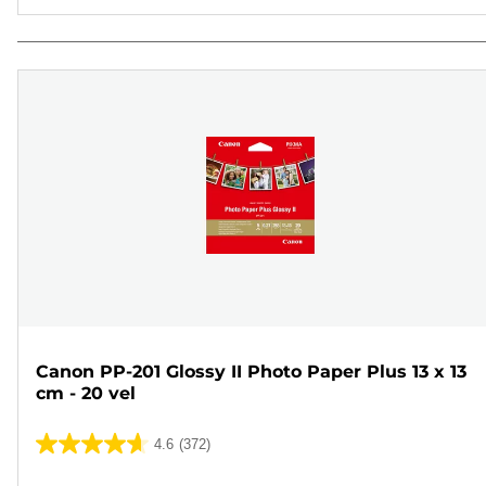
Canon PP-201 Glossy II Photo Paper Plus 13 x 13
cm - 20 vel
4.6
(372)
4.6
van