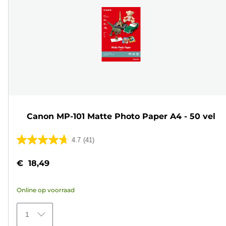
Canon MP-101 Matte Photo Paper A4 - 50 vel
4.7
(41)
4.7
van
€ 18,49
de
5
Online op voorraad
sterren.
41
1
beoordelingen