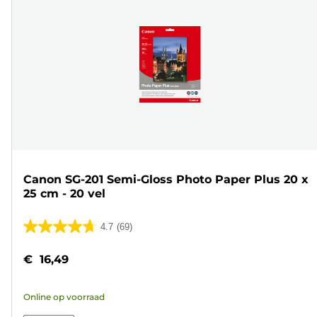
Canon SG-201 Semi-Gloss Photo Paper Plus 20 x
25 cm - 20 vel
4.7
(69)
4.7
van
€ 16,49
de
5
Online op voorraad
sterren.