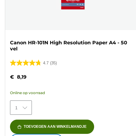
Canon HR-101N High Resolution Paper A4 - 50
vel
4.7
(35)
4.7
van
€ 8,19
de
5
Online op voorraad
sterren.
35
1
beoordelingen
TOEVOEGEN AAN WINKELMANDJE