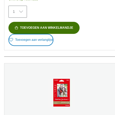
beoordelingen
1
TOEVOEGEN AAN WINKELMANDJE
Toevoegen aan verlanglijst