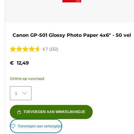
Canon GP-501 Glossy Photo Paper 4x6" - 50 vel
4.7
(152)
4.7
van
€ 12,49
de
5
Online op voorraad
sterren.
152
1
beoordelingen
TOEVOEGEN AAN WINKELMANDJE
Toevoegen aan verlanglijst