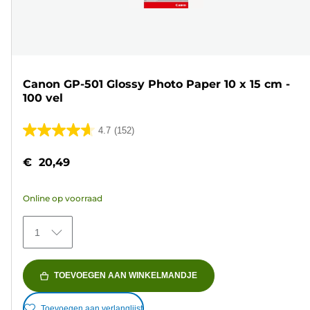
Canon GP-501 Glossy Photo Paper 10 x 15 cm -
100 vel
4.7
(152)
4.7
van
€ 20,49
de
5
Online op voorraad
sterren.
152
1
beoordelingen
TOEVOEGEN AAN WINKELMANDJE
Toevoegen aan verlanglijst