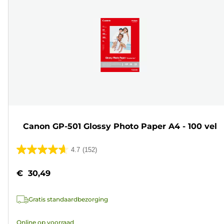
Canon GP-501 Glossy Photo Paper A4 - 100 vel
4.7
(152)
4.7
van
€ 30,49
de
5
Gratis standaardbezorging
sterren.
152
Online op voorraad