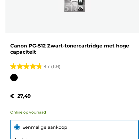
Canon PG-512 Zwart-tonercartridge met hoge
capaciteit
4.7
(104)
4.7
van
Kleurencartridge
de
5
€ 27,49
sterren.
104
Online op voorraad
beoordelingen
Eenmalige aankoop