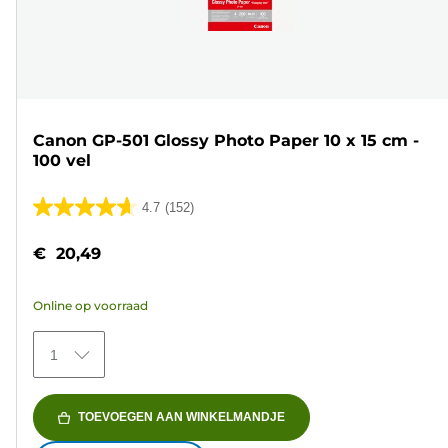
Canon GP-501 Glossy Photo Paper 10 x 15 cm -
100 vel
4.7
(152)
4.7
van
€ 20,49
de
5
Online op voorraad
sterren.
152
1
beoordelingen
TOEVOEGEN AAN WINKELMANDJE