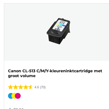
Canon CL-513 C/M/Y-kleureninktcartridge met
groot volume
4.6
(70)
4.6
van
Kleurencartridge
de
5