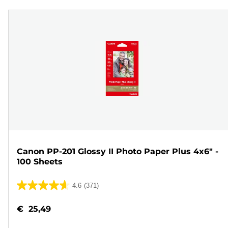
Canon PP-201 Glossy II Photo Paper Plus 4x6" -
100 Sheets
4.6
(371)
4.6
van
€ 25,49
de
5