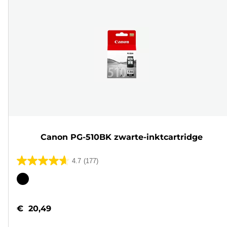
Canon PG-510BK zwarte-inktcartridge
4.7
(177)
4.7
van
Kleurencartridge
de
5
€ 20,49
sterren.
177