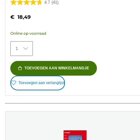
4.7
(41)
4.7
van
€ 18,49
de
5
Online op voorraad
sterren.
41
1
beoordelingen
TOEVOEGEN AAN WINKELMANDJE
Toevoegen aan verlanglijst