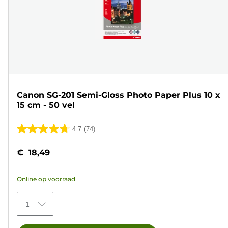
Canon SG-201 Semi-Gloss Photo Paper Plus 10 x
15 cm - 50 vel
4.7
(74)
4.7
van
€ 18,49
de
5
Online op voorraad
sterren.
74
1
beoordelingen