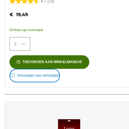
4.7
(73)
4.7
van
€ 19,49
de
5
Online op voorraad
sterren.
73
1
beoordelingen
TOEVOEGEN AAN WINKELMANDJE
Toevoegen aan verlanglijst