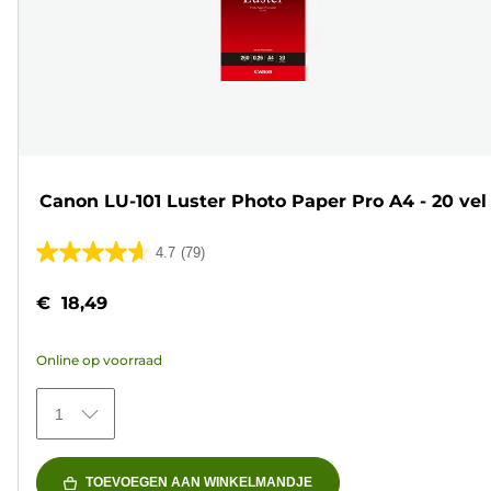
Canon LU-101 Luster Photo Paper Pro A4 - 20 vel
4.7
(79)
4.7
van
€ 18,49
de
5
Online op voorraad
sterren.
79
1
beoordelingen
TOEVOEGEN AAN WINKELMANDJE