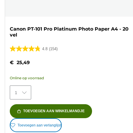
Canon PT-101 Pro Platinum Photo Paper A4 - 20
vel
4.8
(154)
4.8
van
€ 25,49
de
5
Online op voorraad
sterren.
154
1
beoordelingen
TOEVOEGEN AAN WINKELMANDJE
Toevoegen aan verlanglijst