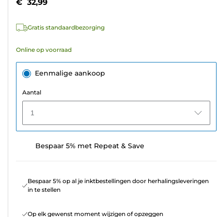
€ 32,99
sterren.
70
Gratis standaardbezorging
beoordelingen
Online op voorraad
Eenmalige aankoop
Aantal
1
Bespaar 5% met Repeat & Save
Bespaar 5% op al je inktbestellingen door herhalingsleveringen
in te stellen
Op elk gewenst moment wijzigen of opzeggen