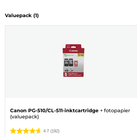
Valuepack
(1)
Canon PG-510/CL-511-inktcartridge
+
fotopapier
(valuepack)
4.7
(192)
4.7