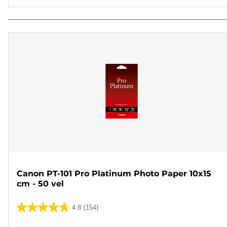
Canon PT-101 Pro Platinum Photo Paper 10x15
cm - 50 vel
4.8
(154)
4.8
van