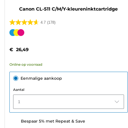
Canon CL-511 C/M/Y-kleureninktcartridge
4.7
(178)
4.7
van
Kleurencartridge
de
5
€ 26,49
sterren.
178
Online op voorraad
beoordelingen
Eenmalige aankoop
Aantal
1
Bespaar 5% met Repeat & Save