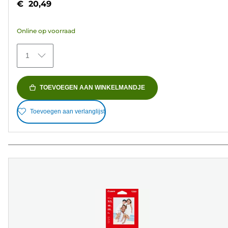
€ 20,49
de
5
Online op voorraad
sterren.
154
1
beoordelingen
TOEVOEGEN AAN WINKELMANDJE
Toevoegen aan verlanglijst