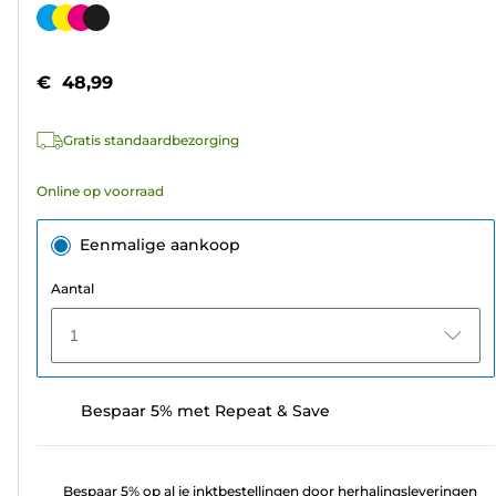
van
Kleurencartridge
de
5
€ 48,99
sterren.
192
Gratis standaardbezorging
beoordelingen
Online op voorraad
Eenmalige aankoop
Aantal
1
Bespaar 5% met Repeat & Save
Bespaar 5% op al je inktbestellingen door herhalingsleveringen