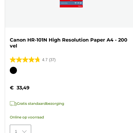
Canon HR-101N High Resolution Paper A4 - 200
vel
4.7
(37)
4.7
van
Kleurencartridge
de
5
€ 33,49
sterren.
37
Gratis standaardbezorging
beoordelingen
Online op voorraad
1