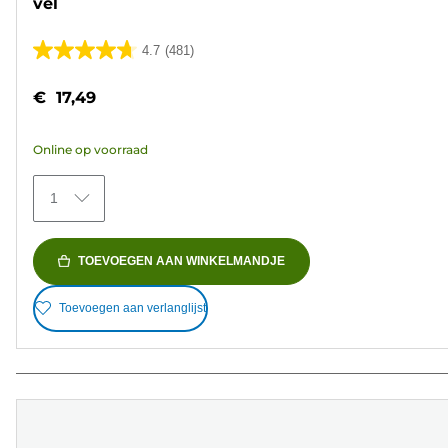
vel
4.7
(481)
4.7
van
€ 17,49
de
5
Online op voorraad
sterren.
481
1
beoordelingen
TOEVOEGEN AAN WINKELMANDJE
Toevoegen aan verlanglijst