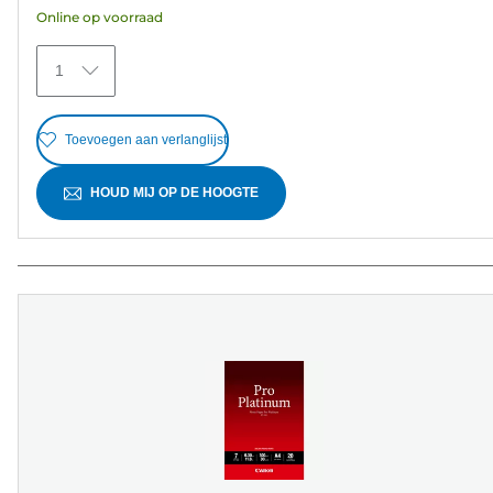
Online op voorraad
sterren.
371
1
beoordelingen
Toevoegen aan verlanglijst
HOUD MIJ OP DE HOOGTE