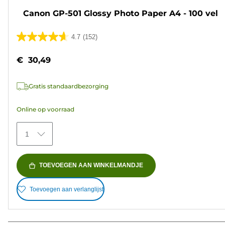
Canon GP-501 Glossy Photo Paper A4 - 100 vel
4.7
(152)
4.7
van
€ 30,49
de
5
Gratis standaardbezorging
sterren.
152
Online op voorraad
beoordelingen
1
TOEVOEGEN AAN WINKELMANDJE
Toevoegen aan verlanglijst