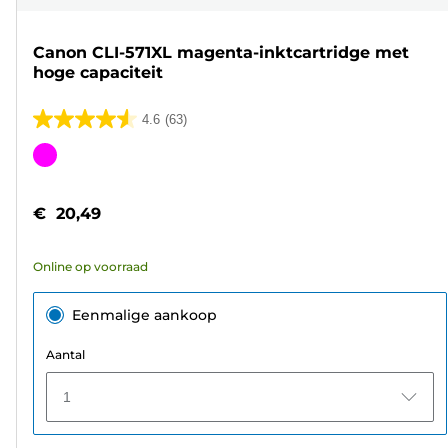
Canon CLI-571XL magenta-inktcartridge met
hoge capaciteit
4.6
(63)
4.6
van
Kleurencartridge
de
5
€ 20,49
sterren.
63
Online op voorraad
beoordelingen
Eenmalige aankoop
Aantal
1