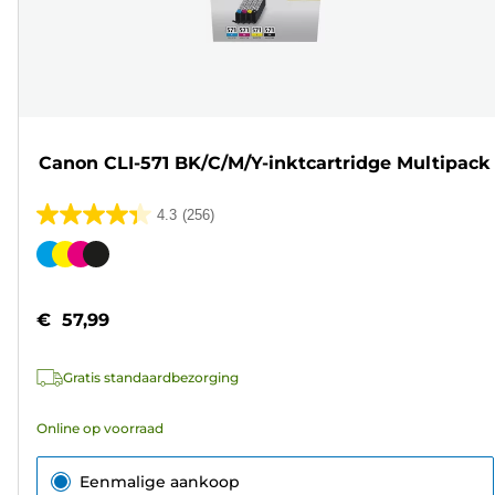
Canon CLI-571 BK/C/M/Y-inktcartridge Multipack
4.3
(256)
4.3
van
Kleurencartridge
de
5
€ 57,99
sterren.
256
Gratis standaardbezorging
beoordelingen
Online op voorraad
Eenmalige aankoop