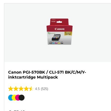
Canon PGI-570BK / CLI-571 BK/C/M/Y-
inktcartridge Multipack
4.5
(525)
4.5
van
Kleurencartridge
de
5