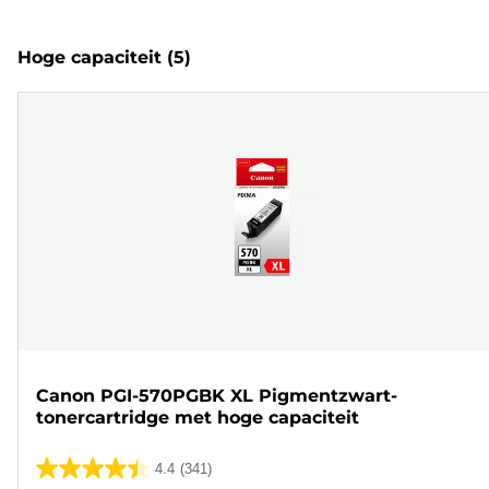
Hoge capaciteit
(5)
Canon PGI-570PGBK XL Pigmentzwart-
tonercartridge met hoge capaciteit
4.4
(341)
4.4