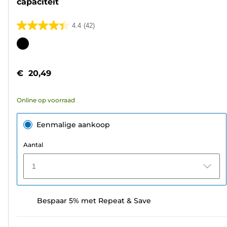
capaciteit
4.4
(42)
4.4
van
Kleurencartridge
de
5
€ 20,49
sterren.
42
Online op voorraad
beoordelingen
Eenmalige aankoop
Aantal
1
Bespaar 5% met Repeat & Save