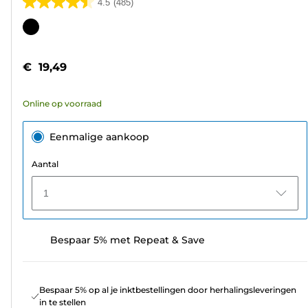
4.5
(485)
4.5
van
Kleurencartridge
de
5
€ 19,49
sterren.
485
Online op voorraad
beoordelingen
Eenmalige aankoop
Aantal
1
Bespaar 5% met Repeat & Save
Bespaar 5% op al je inktbestellingen door herhalingsleveringen
in te stellen