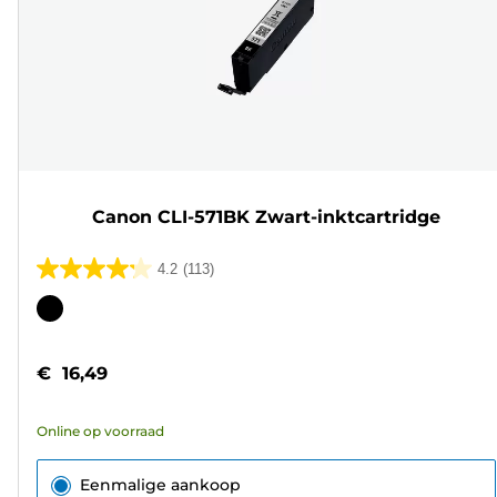
Canon CLI-571BK Zwart-inktcartridge
4.2
(113)
4.2
van
Kleurencartridge
de
5
€ 16,49
sterren.
113
Online op voorraad
beoordelingen
Eenmalige aankoop