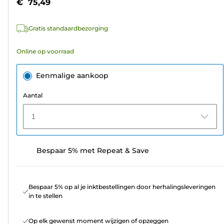
€ 75,49
sterren.
525
Gratis standaardbezorging
beoordelingen
Online op voorraad
Eenmalige aankoop
Aantal
1
Bespaar 5% met Repeat & Save
Bespaar 5% op al je inktbestellingen door herhalingsleveringen
in te stellen
Op elk gewenst moment wijzigen of opzeggen