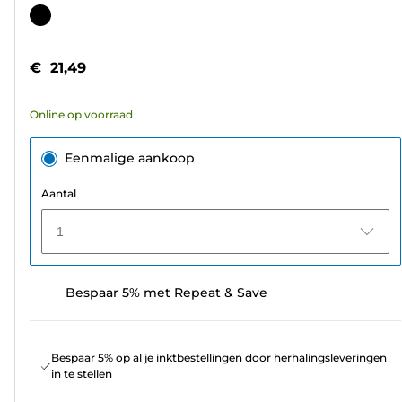
van
Kleurencartridge
de
5
€ 21,49
sterren.
341
Online op voorraad
beoordelingen
Eenmalige aankoop
Aantal
1
Bespaar 5% met Repeat & Save
Bespaar 5% op al je inktbestellingen door herhalingsleveringen
in te stellen