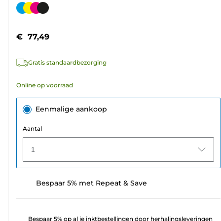
van
Kleurencartridge
de
5
€ 77,49
sterren.
239
Gratis standaardbezorging
beoordelingen
Online op voorraad
Eenmalige aankoop
Aantal
1
Bespaar 5% met Repeat & Save
Bespaar 5% op al je inktbestellingen door herhalingsleveringen