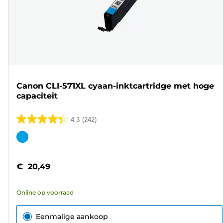
Canon CLI-571XL cyaan-inktcartridge met hoge
capaciteit
4.3
(242)
4.3
van
Kleurencartridge
de
5
€ 20,49
sterren.
242
Online op voorraad
beoordelingen
Eenmalige aankoop