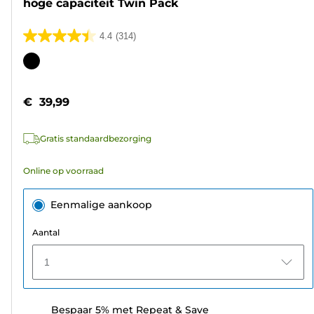
hoge capaciteit Twin Pack
4.4
(314)
4.4
van
Kleurencartridge
de
5
€ 39,99
sterren.
314
Gratis standaardbezorging
beoordelingen
Online op voorraad
Eenmalige aankoop
Aantal
1
Bespaar 5% met Repeat & Save