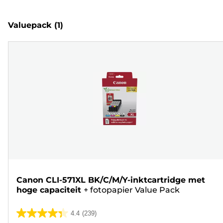
Valuepack
(1)
Canon CLI-571XL BK/C/M/Y-inktcartridge met
hoge capaciteit
+
fotopapier Value Pack
4.4
(239)
4.4