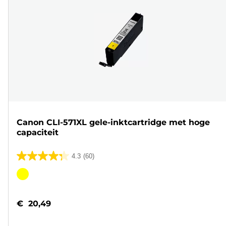
Canon CLI-571XL gele-inktcartridge met hoge
capaciteit
4.3
(60)
4.3
van
Kleurencartridge
de
5
€ 20,49
sterren.
60