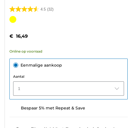
4.5
(32)
4.5
van
Kleurencartridge
de
5
€ 16,49
sterren.
32
Online op voorraad
beoordelingen
Eenmalige aankoop
Aantal
1
Bespaar 5% met Repeat & Save