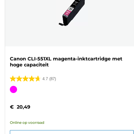
Canon CLI-551XL magenta-inktcartridge met
hoge capaciteit
4.7
(87)
4.7
van
Kleurencartridge
de
5
€ 20,49
sterren.
87
Online op voorraad
beoordelingen