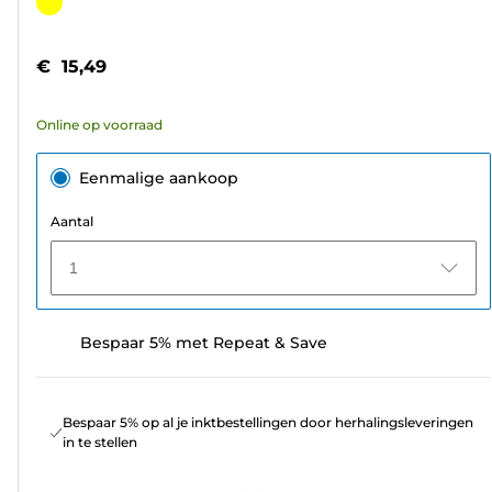
van
Kleurencartridge
de
5
€ 15,49
sterren.
18
Online op voorraad
beoordelingen
Eenmalige aankoop
Aantal
1
Bespaar 5% met Repeat & Save
Bespaar 5% op al je inktbestellingen door herhalingsleveringen
in te stellen