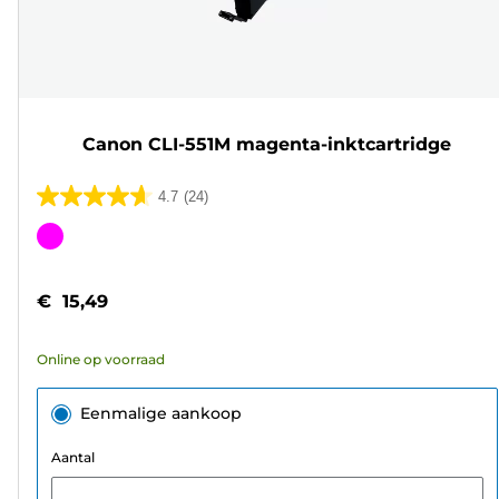
Canon CLI-551M magenta-inktcartridge
4.7
(24)
4.7
van
Kleurencartridge
de
5
€ 15,49
sterren.
24
Online op voorraad
beoordelingen
Eenmalige aankoop
Aantal