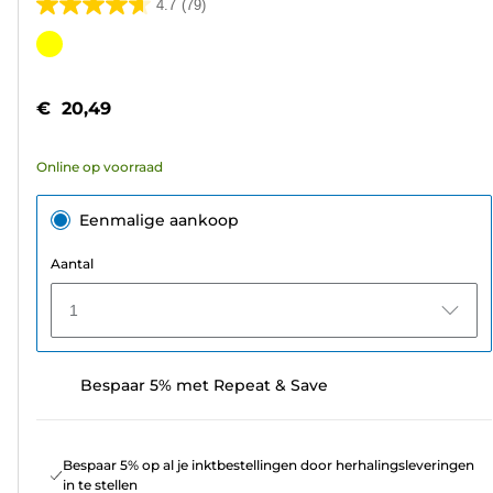
4.7
(79)
4.7
van
Kleurencartridge
de
5
€ 20,49
sterren.
79
Online op voorraad
beoordelingen
Eenmalige aankoop
Aantal
1
Bespaar 5% met Repeat & Save
Bespaar 5% op al je inktbestellingen door herhalingsleveringen
in te stellen