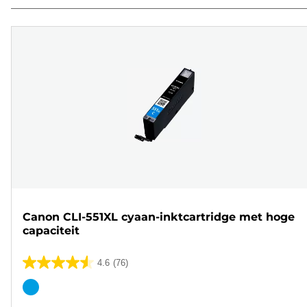
Canon CLI-551XL cyaan-inktcartridge met hoge
capaciteit
4.6
(76)
4.6
van
Kleurencartridge
de