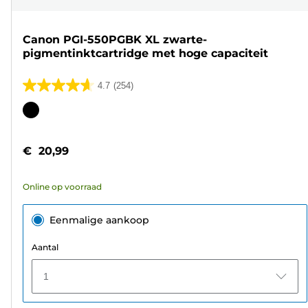
Canon PGI-550PGBK XL zwarte-
pigmentinktcartridge met hoge capaciteit
4.7
(254)
4.7
van
Kleurencartridge
de
5
€ 20,99
sterren.
254
Online op voorraad
beoordelingen
Eenmalige aankoop
Aantal
1