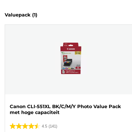
Valuepack
(1)
Canon CLI-551XL BK/C/M/Y Photo Value Pack
met hoge capaciteit
4.5
(141)
4.5