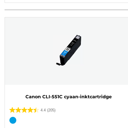
Canon CLI-551C cyaan-inktcartridge
4.4
(205)
4.4
van
Kleurencartridge
de