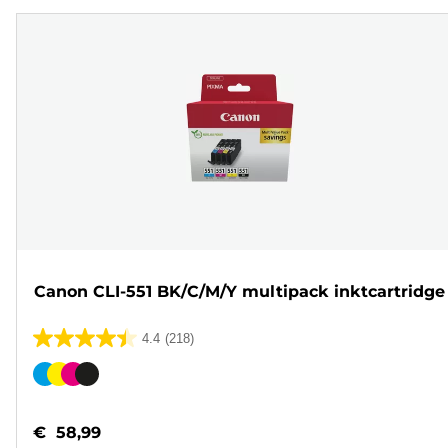
Canon CLI-551 BK/C/M/Y multipack inktcartridge
4.4
(218)
4.4
van
Kleurencartridge
de
5
€ 58,99
sterren.