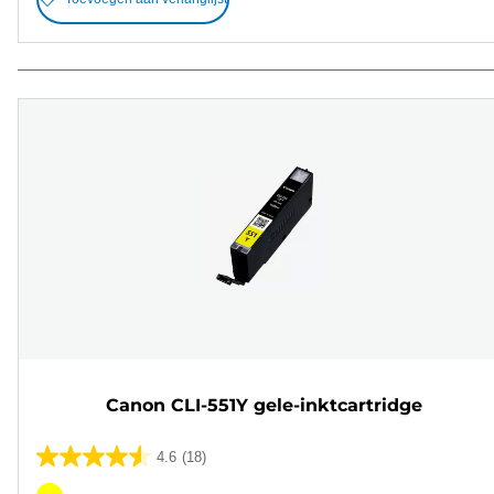
Canon CLI-551Y gele-inktcartridge
4.6
(18)
4.6