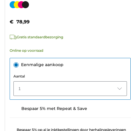
van
Kleurencartridge
de
5
€ 78,99
sterren.
141
Gratis standaardbezorging
beoordelingen
Online op voorraad
Eenmalige aankoop
Aantal
1
Bespaar 5% met Repeat & Save
Bespaar 5% op al je inktbestellingen door herhalingsleveringen