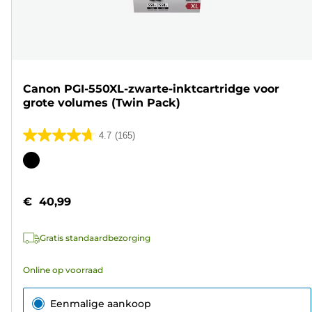
Canon PGI-550XL-zwarte-inktcartridge voor
grote volumes (Twin Pack)
4.7
(165)
4.7
van
Kleurencartridge
de
5
€ 40,99
sterren.
165
Gratis standaardbezorging
beoordelingen
Online op voorraad
Eenmalige aankoop