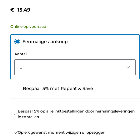
5
€ 15,49
sterren.
205
Online op voorraad
beoordelingen
Eenmalige aankoop
Aantal
1
Bespaar 5% met Repeat & Save
Bespaar 5% op al je inktbestellingen door herhalingsleveringen
in te stellen
Op elk gewenst moment wijzigen of opzeggen