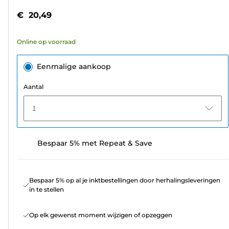
5
€ 20,49
sterren.
76
Online op voorraad
beoordelingen
Eenmalige aankoop
Aantal
1
Bespaar 5% met Repeat & Save
Bespaar 5% op al je inktbestellingen door herhalingsleveringen
in te stellen
Op elk gewenst moment wijzigen of opzeggen