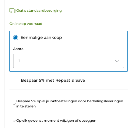
218
Gratis standaardbezorging
beoordelingen
Online op voorraad
Eenmalige aankoop
Aantal
1
Bespaar 5% met Repeat & Save
Bespaar 5% op al je inktbestellingen door herhalingsleveringen
in te stellen
Op elk gewenst moment wijzigen of opzeggen