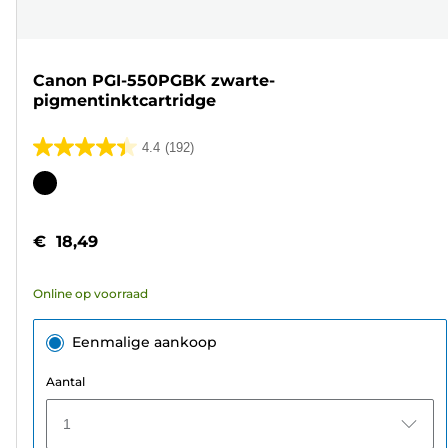
Canon PGI-550PGBK zwarte-
pigmentinktcartridge
4.4
(192)
4.4
van
Kleurencartridge
de
5
€ 18,49
sterren.
192
Online op voorraad
beoordelingen
Eenmalige aankoop
Aantal
1