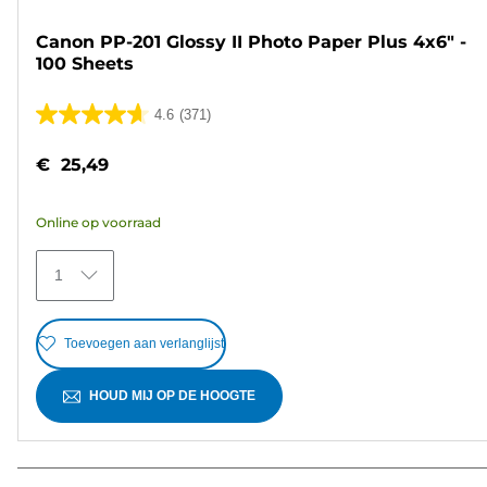
Canon PP-201 Glossy II Photo Paper Plus 4x6" -
100 Sheets
4.6
(371)
4.6
van
€ 25,49
de
5
Online op voorraad
sterren.
371
1
beoordelingen
Toevoegen aan verlanglijst
HOUD MIJ OP DE HOOGTE