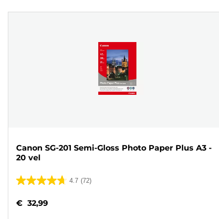
Canon SG-201 Semi-Gloss Photo Paper Plus A3 -
20 vel
4.7
(72)
4.7
van
€ 32,99
de