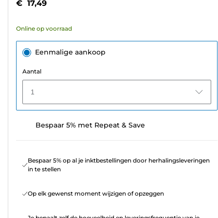
€ 17,49
de
5
Online op voorraad
sterren.
Eenmalige aankoop
Aantal
1
Bespaar 5% met Repeat & Save
Bespaar 5% op al je inktbestellingen door herhalingsleveringen
in te stellen
Op elk gewenst moment wijzigen of opzeggen
Je bepaalt zelf de hoeveelheid en leveringsfrequentie van je