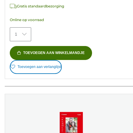
5
Gratis standaardbezorging
sterren.
72
Online op voorraad
beoordelingen
1
TOEVOEGEN AAN WINKELMANDJE
Toevoegen aan verlanglijst