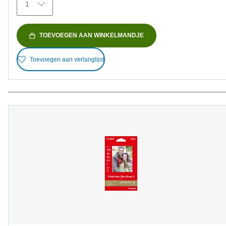
1
beoordelingen
TOEVOEGEN AAN WINKELMANDJE
Toevoegen aan verlanglijst