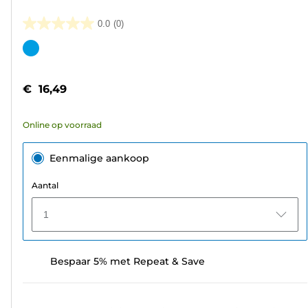
0.0
(0)
0.0
van
Kleurencartridge
de
5
€ 16,49
sterren.
Online op voorraad
Eenmalige aankoop
Aantal
1
Bespaar 5% met Repeat & Save