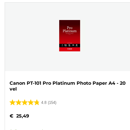
Canon PT-101 Pro Platinum Photo Paper A4 - 20
vel
4.8
(154)
4.8
van
€ 25,49
de
5