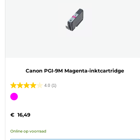
Canon PGI-9M Magenta-inktcartridge
4.0
(1)
4.0
van
Kleurencartridge
de
5
€ 16,49
sterren.
1
Online op voorraad
beoordeling