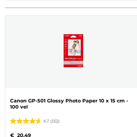
Canon GP-501 Glossy Photo Paper 10 x 15 cm -
100 vel
4.7
(152)
4.7
van
€ 20,49