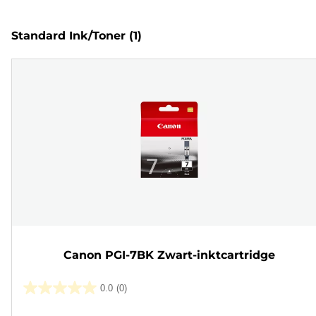
Standard Ink/Toner
(1)
Canon PGI-7BK Zwart-inktcartridge
0.0
(0)
0.0
van