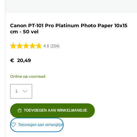
Canon PT-101 Pro Platinum Photo Paper 10x15
cm - 50 vel
4.8
(154)
4.8
van
€ 20,49
de
5
Online op voorraad
sterren.
154
1
beoordelingen
TOEVOEGEN AAN WINKELMANDJE
Toevoegen aan verlanglijst