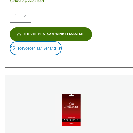
Online op voorraad
sterren.
154
1
beoordelingen
TOEVOEGEN AAN WINKELMANDJE
Toevoegen aan verlanglijst