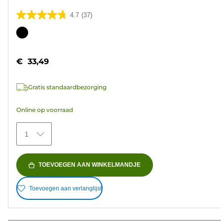
4.7
(37)
4.7
van
Kleurencartridge
de
5
€ 33,49
sterren.
37
Gratis standaardbezorging
beoordelingen
Online op voorraad
1
TOEVOEGEN AAN WINKELMANDJE
Toevoegen aan verlanglijst