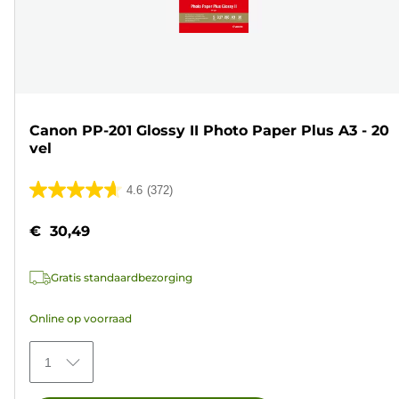
Canon PP-201 Glossy II Photo Paper Plus A3 - 20
vel
4.6
(372)
4.6
van
€ 30,49
de
5
Gratis standaardbezorging
sterren.
372
Online op voorraad
beoordelingen
1