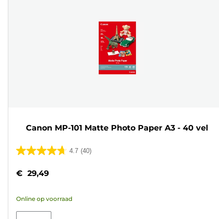
Canon MP-101 Matte Photo Paper A3 - 40 vel
4.7
(40)
4.7
van
€ 29,49
de
5
Online op voorraad
sterren.
40