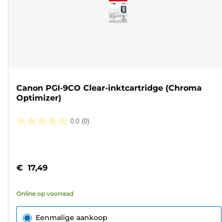
Canon PGI-9CO Clear-inktcartridge (Chroma
Optimizer)
0.0
(0)
0.0
van
Kleurencartridge
de
5
€ 17,49
sterren.
Online op voorraad
Eenmalige aankoop