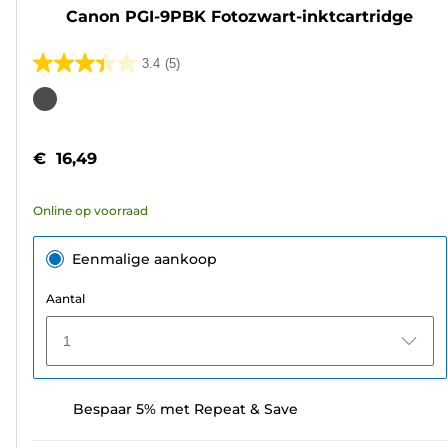
Canon PGI-9PBK Fotozwart-inktcartridge
3.4
(5)
3.4
van
Kleurencartridge
de
5
€ 16,49
sterren.
5
Online op voorraad
beoordelingen
Eenmalige aankoop
Aantal
1
Bespaar 5% met Repeat & Save