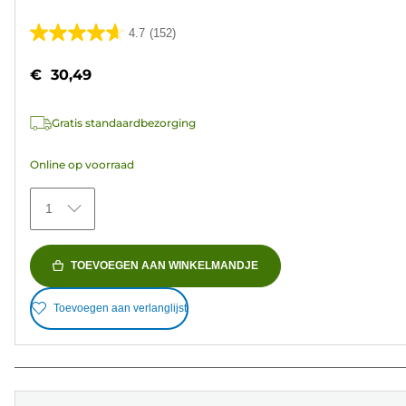
4.7
(152)
4.7
van
€ 30,49
de
5
Gratis standaardbezorging
sterren.
152
Online op voorraad
beoordelingen
1
TOEVOEGEN AAN WINKELMANDJE
Toevoegen aan verlanglijst