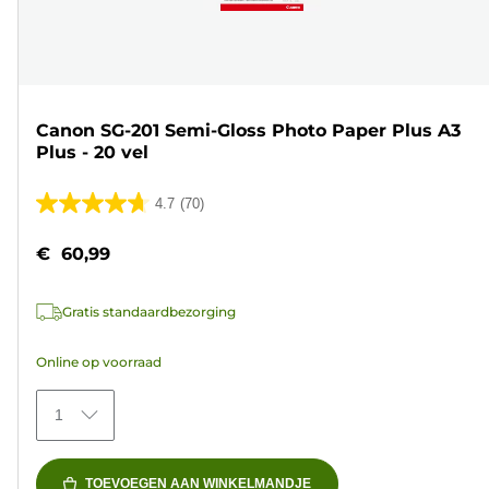
Canon SG-201 Semi-Gloss Photo Paper Plus A3
Plus - 20 vel
4.7
(70)
4.7
van
€ 60,99
de
5
Gratis standaardbezorging
sterren.
70
Online op voorraad
beoordelingen
1
TOEVOEGEN AAN WINKELMANDJE