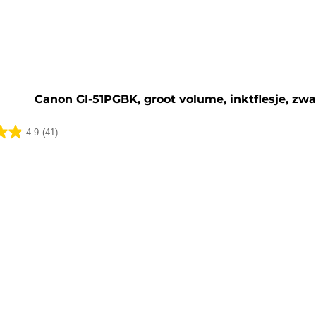
artridge
Canon GI-51PGBK, groot volume, inktflesje, zwa
4.9
(41)
lingen