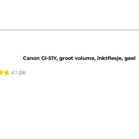
artridge
Canon GI-51Y, groot volume, inktflesje, geel
4.7
(19)
lingen