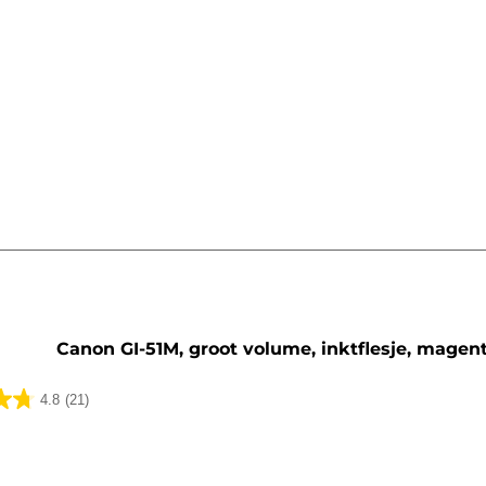
artridge
Canon GI-51M, groot volume, inktflesje, magen
4.8
(21)