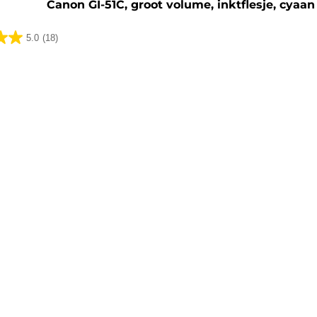
Canon GI-51C, groot volume, inktflesje, cyaan
5.0
(18)
lingen