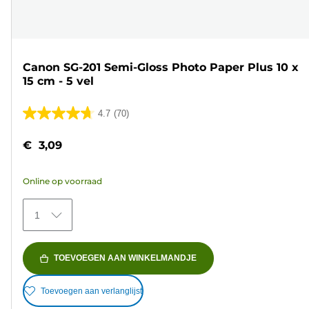
Canon SG-201 Semi-Gloss Photo Paper Plus 10 x
15 cm - 5 vel
4.7
(70)
4.7
van
€ 3,09
de
5
Online op voorraad
sterren.
70
1
beoordelingen
TOEVOEGEN AAN WINKELMANDJE
Toevoegen aan verlanglijst