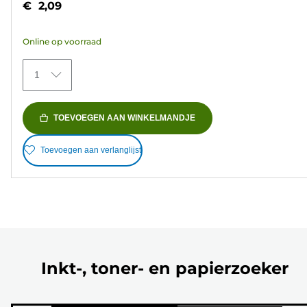
€ 2,09
de
5
Online op voorraad
sterren.
372
1
beoordelingen
TOEVOEGEN AAN WINKELMANDJE
Toevoegen aan verlanglijst
Inkt-, toner- en papierzoeker