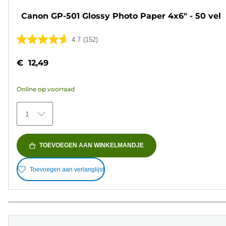
Canon GP-501 Glossy Photo Paper 4x6" - 50 vel
4.7
(152)
4.7
van
€ 12,49
de
5
Online op voorraad
sterren.
152
1
beoordelingen
TOEVOEGEN AAN WINKELMANDJE
Toevoegen aan verlanglijst