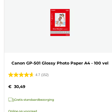
Canon GP-501 Glossy Photo Paper A4 - 100 vel
4.7
(152)
4.7
van
€ 30,49
de
5
Gratis standaardbezorging
sterren.
152
Online op voorraad