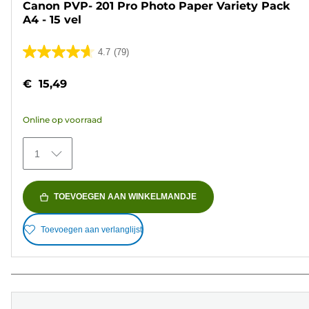
Canon PVP- 201 Pro Photo Paper Variety Pack
A4 - 15 vel
4.7
(79)
4.7
van
€ 15,49
de
5
Online op voorraad
sterren.
79
1
beoordelingen
TOEVOEGEN AAN WINKELMANDJE
Toevoegen aan verlanglijst