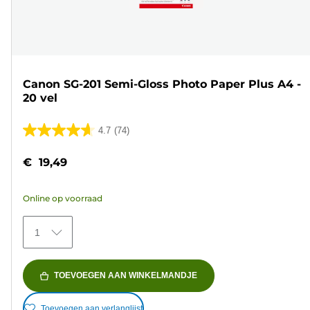
Canon SG-201 Semi-Gloss Photo Paper Plus A4 -
20 vel
4.7
(74)
4.7
van
€ 19,49
de
5
Online op voorraad
sterren.
74
1
beoordelingen
TOEVOEGEN AAN WINKELMANDJE
Toevoegen aan verlanglijst