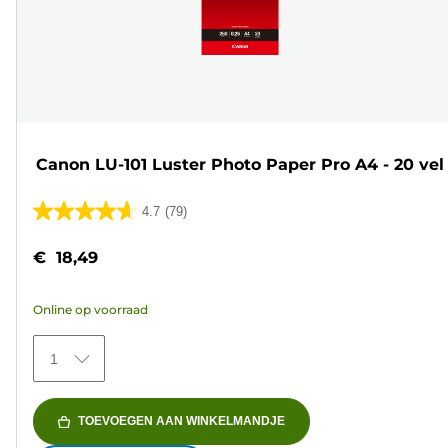
Canon LU-101 Luster Photo Paper Pro A4 - 20 vel
4.7
(79)
4.7
van
€ 18,49
de
5
Online op voorraad
sterren.
79
1
beoordelingen
TOEVOEGEN AAN WINKELMANDJE