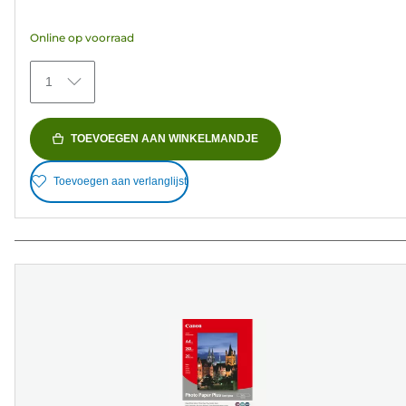
de
5
Online op voorraad
sterren.
152
1
beoordelingen
TOEVOEGEN AAN WINKELMANDJE
Toevoegen aan verlanglijst