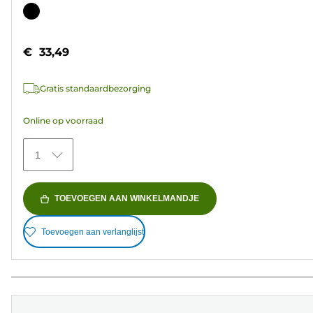
van
Kleurencartridge
de
5
€ 33,49
sterren.
37
Gratis standaardbezorging
beoordelingen
Online op voorraad
1
TOEVOEGEN AAN WINKELMANDJE
Toevoegen aan verlanglijst