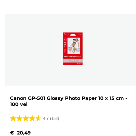
Canon GP-501 Glossy Photo Paper 10 x 15 cm -
100 vel
4.7
(152)
4.7
van
€ 20,49