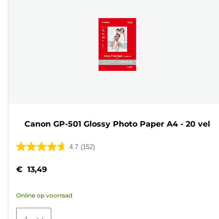
Canon GP-501 Glossy Photo Paper A4 - 20 vel
4.7
(152)
4.7
van
€ 13,49
de
5
Online op voorraad
sterren.
152