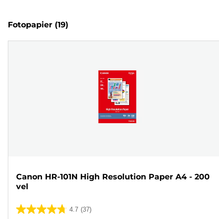
Fotopapier
(19)
Canon HR-101N High Resolution Paper A4 - 200
vel
4.7
(37)
4.7