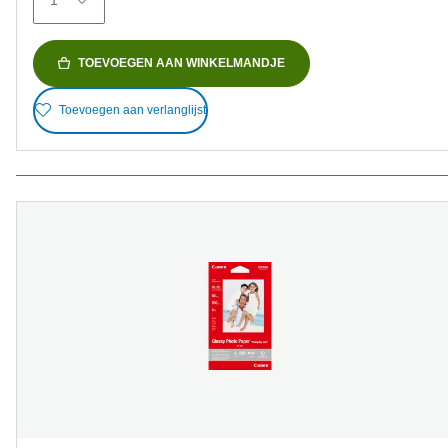
1
beoordelingen
TOEVOEGEN AAN WINKELMANDJE
Toevoegen aan verlanglijst