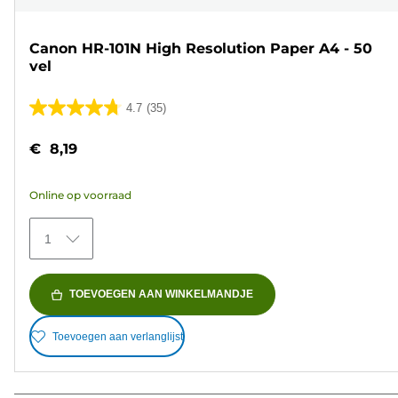
Canon HR-101N High Resolution Paper A4 - 50
vel
4.7
(35)
4.7
van
€ 8,19
de
5
Online op voorraad
sterren.
35
1
beoordelingen
TOEVOEGEN AAN WINKELMANDJE
Toevoegen aan verlanglijst