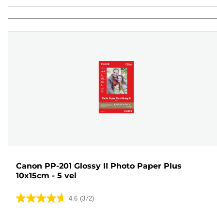
Canon PP-201 Glossy II Photo Paper Plus
10x15cm - 5 vel
4.6
(372)
4.6
van