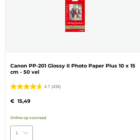
Canon PP-201 Glossy II Photo Paper Plus 10 x 15
cm - 50 vel
4.7
(434)
4.7
van
€ 15,49
de
5
Online op voorraad
sterren.
434
1
beoordelingen