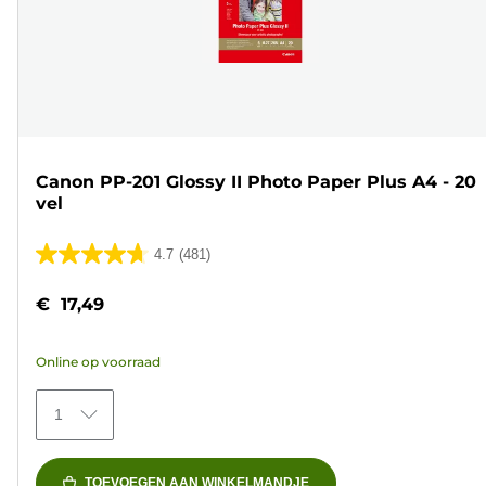
Canon PP-201 Glossy II Photo Paper Plus A4 - 20
vel
4.7
(481)
4.7
van
€ 17,49
de
5
Online op voorraad
sterren.
481
1
beoordelingen
TOEVOEGEN AAN WINKELMANDJE