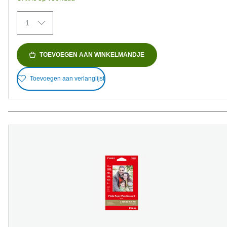
beoordelingen
1
TOEVOEGEN AAN WINKELMANDJE
Toevoegen aan verlanglijst