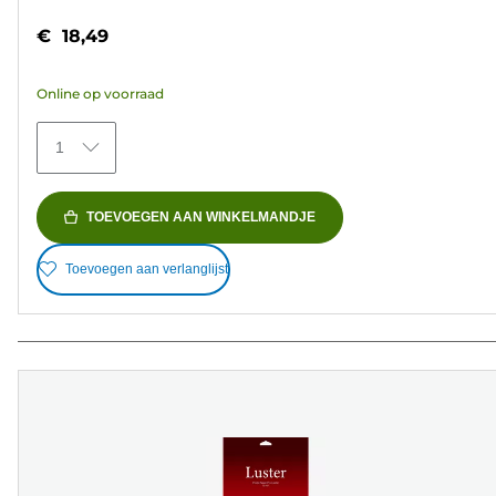
van
€ 18,49
de
5
Online op voorraad
sterren.
75
1
beoordelingen
TOEVOEGEN AAN WINKELMANDJE
Toevoegen aan verlanglijst