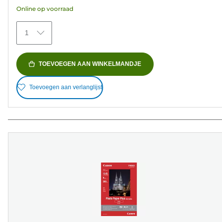
5
Online op voorraad
sterren.
373
1
beoordelingen
TOEVOEGEN AAN WINKELMANDJE
Toevoegen aan verlanglijst