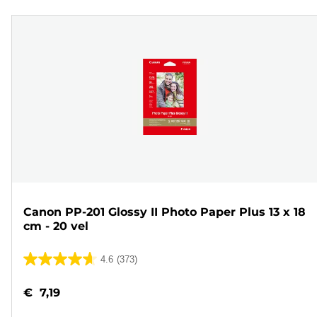
Canon PP-201 Glossy II Photo Paper Plus 13 x 18
cm - 20 vel
4.6
(373)
4.6
van
€ 7,19
de