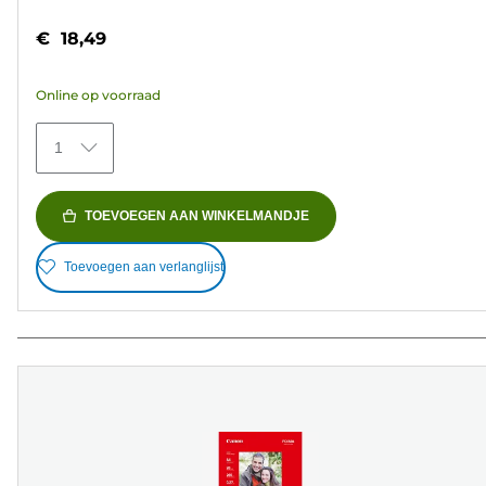
van
€ 18,49
de
5
Online op voorraad
sterren.
41
1
beoordelingen
TOEVOEGEN AAN WINKELMANDJE
Toevoegen aan verlanglijst