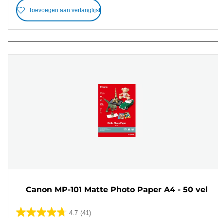
Toevoegen aan verlanglijst
Canon MP-101 Matte Photo Paper A4 - 50 vel
4.7
(41)
4.7