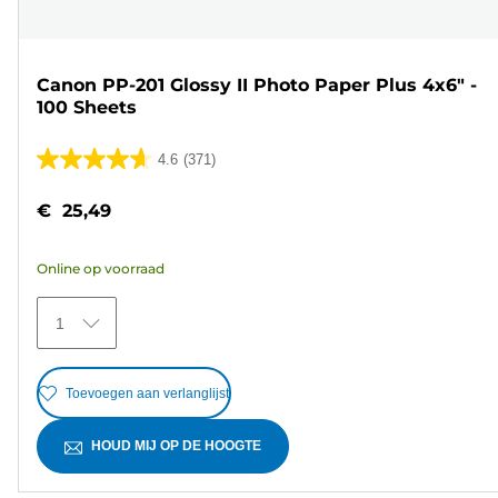
Canon PP-201 Glossy II Photo Paper Plus 4x6" -
100 Sheets
4.6
(371)
4.6
van
€ 25,49
de
5
Online op voorraad
sterren.
371
1
beoordelingen
Toevoegen aan verlanglijst
HOUD MIJ OP DE HOOGTE