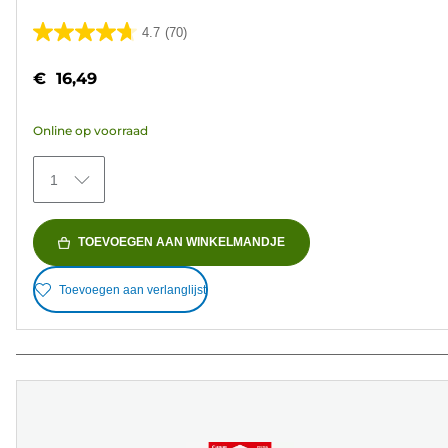
4.7
(70)
4.7
van
€ 16,49
de
5
Online op voorraad
sterren.
70
1
beoordelingen
TOEVOEGEN AAN WINKELMANDJE
Toevoegen aan verlanglijst