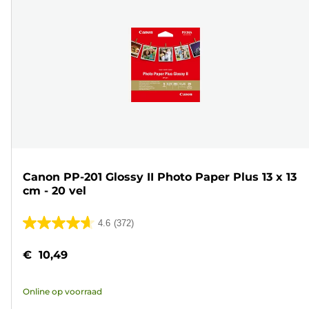
Canon PP-201 Glossy II Photo Paper Plus 13 x 13
cm - 20 vel
4.6
(372)
4.6
van
€ 10,49
de
5
Online op voorraad
sterren.