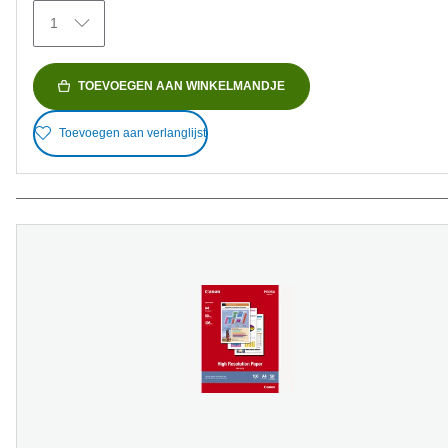
372
1
beoordelingen
TOEVOEGEN AAN WINKELMANDJE
Toevoegen aan verlanglijst