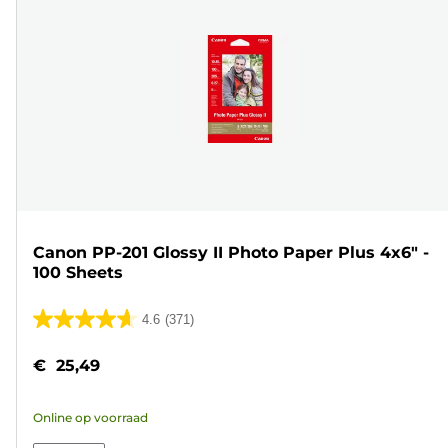
Canon PP-201 Glossy II Photo Paper Plus 4x6" -
100 Sheets
4.6
(371)
4.6
van
€ 25,49
de
5
Online op voorraad
sterren.