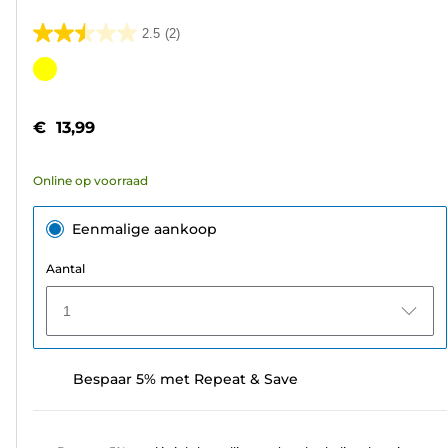
2.5
(2)
2.5
van
Kleurencartridge
de
5
€ 13,99
sterren.
2
Online op voorraad
beoordelingen
Eenmalige aankoop
Aantal
1
Bespaar 5% met Repeat & Save