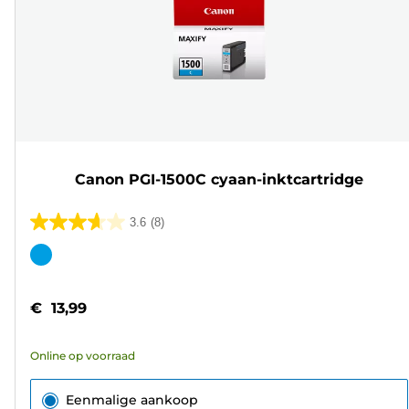
Canon PGI-1500C cyaan-inktcartridge
3.6
(8)
3.6
van
Kleurencartridge
de
5
€ 13,99
sterren.
8
Online op voorraad
beoordelingen
Eenmalige aankoop