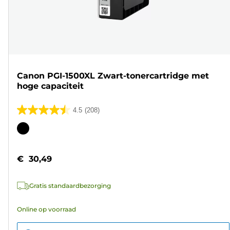
Canon PGI-1500XL Zwart-tonercartridge met
hoge capaciteit
4.5
(208)
4.5
van
Kleurencartridge
de
5
€ 30,49
sterren.
208
Gratis standaardbezorging
beoordelingen
Online op voorraad