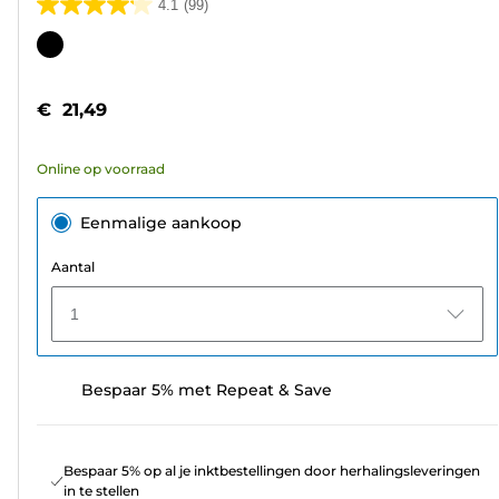
4.1
(99)
4.1
van
Kleurencartridge
de
5
€ 21,49
sterren.
99
Online op voorraad
beoordelingen
Eenmalige aankoop
Aantal
1
Bespaar 5% met Repeat & Save
Bespaar 5% op al je inktbestellingen door herhalingsleveringen
in te stellen