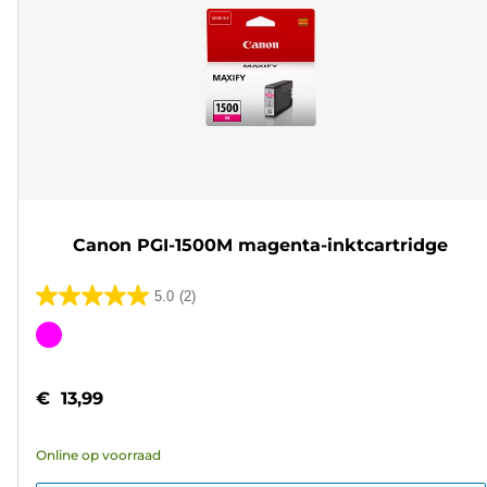
Canon PGI-1500M magenta-inktcartridge
5.0
(2)
5.0
van
Kleurencartridge
de
5
€ 13,99
sterren.
2
Online op voorraad
beoordelingen