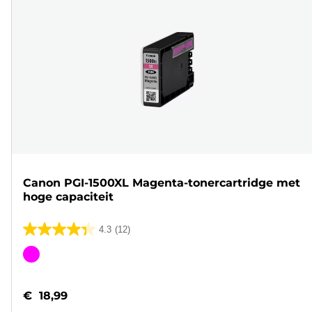
Canon PGI-1500XL Magenta-tonercartridge met
hoge capaciteit
4.3
(12)
4.3
van
Kleurencartridge
de
5
€ 18,99
sterren.