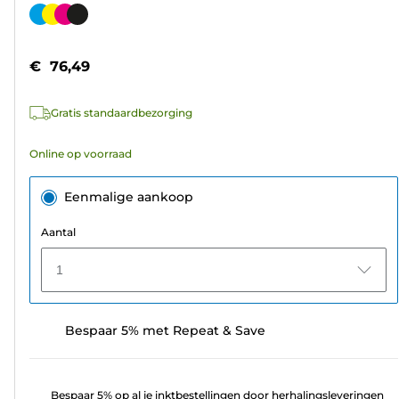
van
Kleurencartridge
de
5
€ 76,49
sterren.
208
Gratis standaardbezorging
beoordelingen
Online op voorraad
Eenmalige aankoop
Aantal
1
Bespaar 5% met Repeat & Save
Bespaar 5% op al je inktbestellingen door herhalingsleveringen