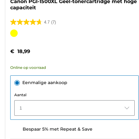
Canon PGI-1500XL Geel-tonercartridge met hoge
capaciteit
4.7
(7)
4.7
van
Kleurencartridge
de
5
€ 18,99
sterren.
7
Online op voorraad
beoordelingen
Eenmalige aankoop
Aantal
1
Bespaar 5% met Repeat & Save