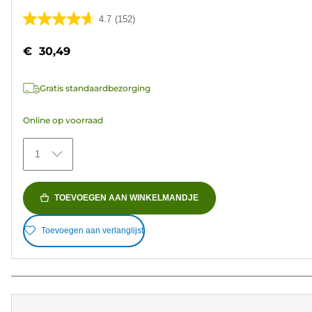
4.7
(152)
4.7
van
€ 30,49
de
5
Gratis standaardbezorging
sterren.
152
Online op voorraad
beoordelingen
1
TOEVOEGEN AAN WINKELMANDJE
Toevoegen aan verlanglijst