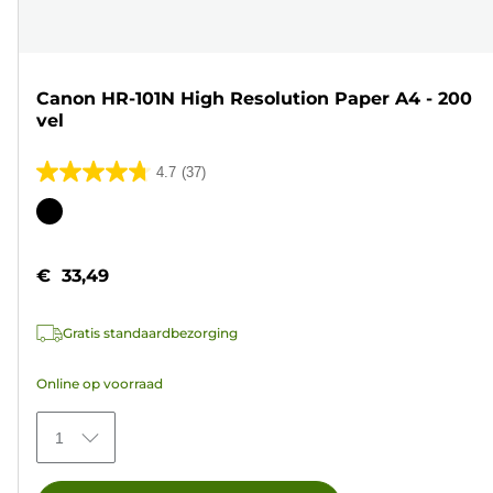
Canon HR-101N High Resolution Paper A4 - 200
vel
4.7
(37)
4.7
van
Kleurencartridge
de
5
€ 33,49
sterren.
37
Gratis standaardbezorging
beoordelingen
Online op voorraad
1