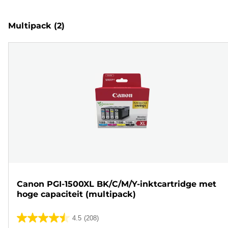
Multipack
(2)
Canon PGI-1500XL BK/C/M/Y-inktcartridge met
hoge capaciteit (multipack)
4.5
(208)
4.5