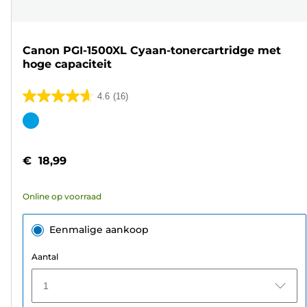
Canon PGI-1500XL Cyaan-tonercartridge met
hoge capaciteit
4.6
(16)
4.6
van
Kleurencartridge
de
5
€ 18,99
sterren.
16
Online op voorraad
beoordelingen
Eenmalige aankoop
Aantal
1