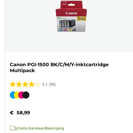
Canon PGI-1500 BK/C/M/Y-inktcartridge
Multipack
4.1
(99)
4.1
van
Kleurencartridge
de
5
€ 58,99
sterren.
99
Gratis standaardbezorging
beoordelingen