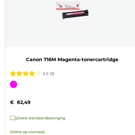
Canon 716M Magenta-tonercartridge
4.0
(4)
4.0
van
Kleurencartridge
de
5
€ 82,49
sterren.
4
Gratis standaardbezorging
beoordelingen
Online op voorraad