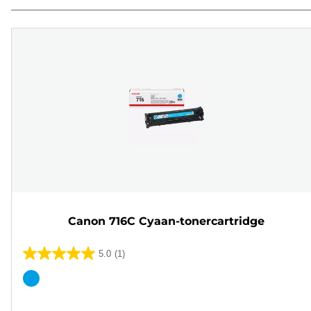
Canon 716C Cyaan-tonercartridge
5.0
(1)
5.0
van
Kleurencartridge
de