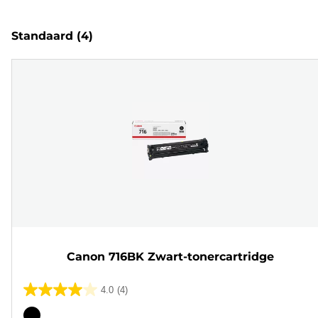
Standaard
(4)
Canon 716BK Zwart-tonercartridge
4.0
(4)
4.0
van
Kleurencartridge