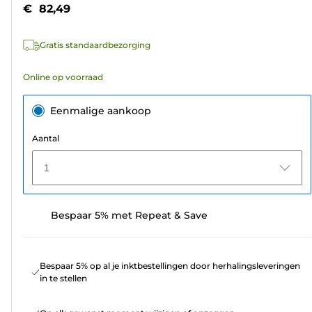
5
€ 82,49
sterren.
1
Gratis standaardbezorging
beoordeling
Online op voorraad
Eenmalige aankoop
Aantal
1
Bespaar 5% met Repeat & Save
Bespaar 5% op al je inktbestellingen door herhalingsleveringen
in te stellen