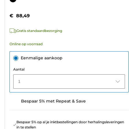
de
5
€ 88,49
sterren.
4
Gratis standaardbezorging
beoordelingen
Online op voorraad
Eenmalige aankoop
Aantal
1
Bespaar 5% met Repeat & Save
Bespaar 5% op al je inktbestellingen door herhalingsleveringen
in te stellen