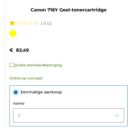
Canon 716Y Geel-tonercartridge
1.0
(1)
1.0
van
Kleurencartridge
de
5
€ 82,49
sterren.
1
Gratis standaardbezorging
beoordeling
Online op voorraad
Eenmalige aankoop
Aantal
1