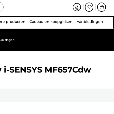
ere producten
Cadeau-en koopgidsen
Aanbiedingen
 30 dagen
w
i-SENSYS MF657Cdw