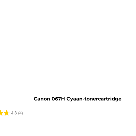
artridge
Canon 067H Cyaan-tonercartridge
4.8
(4)