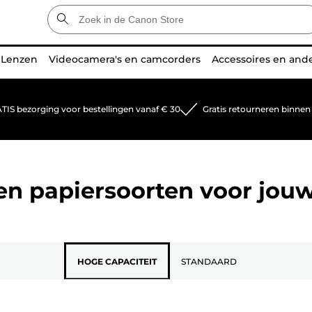
Lenzen
Videocamera's en camcorders
Accessoires en and
TIS bezorging voor bestellingen vanaf € 30
Gratis retourneren binnen
 en papiersoorten voor jou
HOGE CAPACITEIT
STANDAARD