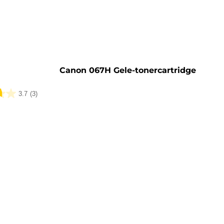
artridge
Canon 067H Gele-tonercartridge
3.7
(3)
lingen