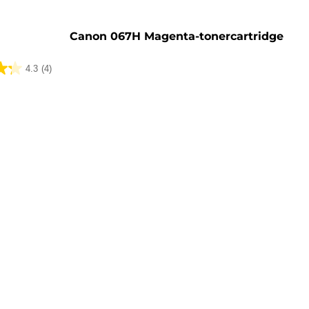
Canon 067H Magenta-tonercartridge
4.3
(4)
lingen