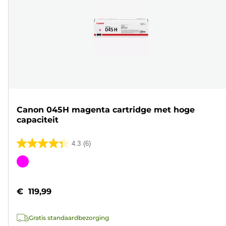
Canon 045H magenta cartridge met hoge
capaciteit
4.3
(6)
4.3
van
Kleurencartridge
de
5
€ 119,99
sterren.
6
Gratis standaardbezorging
beoordelingen