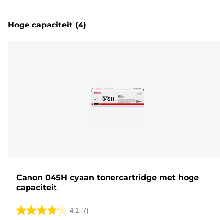
Hoge capaciteit
(4)
Canon 045H cyaan tonercartridge met hoge
capaciteit
4.1
(7)
4.1