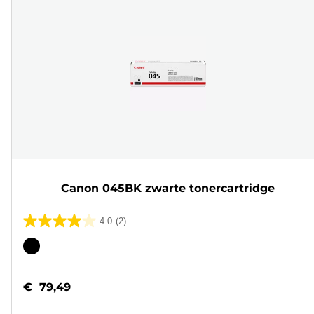
Canon 045BK zwarte tonercartridge
4.0
(2)
4.0
van
Kleurencartridge
de
5
€ 79,49
sterren.
2