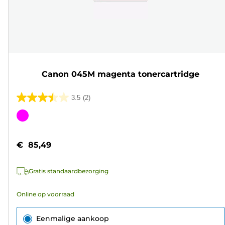
Canon 045M magenta tonercartridge
3.5
(2)
3.5
van
Kleurencartridge
de
5
€ 85,49
sterren.
2
Gratis standaardbezorging
beoordelingen
Online op voorraad
Eenmalige aankoop