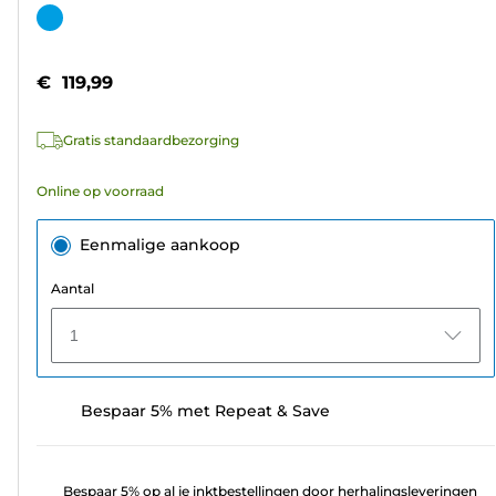
van
Kleurencartridge
de
5
€ 119,99
sterren.
7
Gratis standaardbezorging
beoordelingen
Online op voorraad
Eenmalige aankoop
Aantal
1
Bespaar 5% met Repeat & Save
Bespaar 5% op al je inktbestellingen door herhalingsleveringen