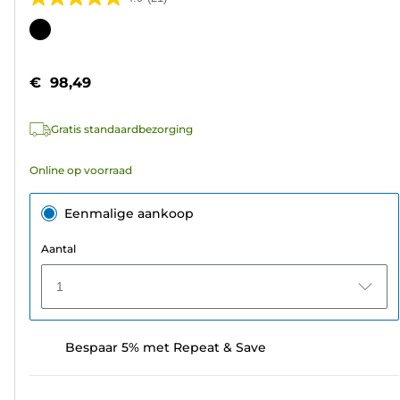
4.9
van
Kleurencartridge
de
5
€ 98,49
sterren.
21
Gratis standaardbezorging
beoordelingen
Online op voorraad
Eenmalige aankoop
Aantal
1
Bespaar 5% met Repeat & Save