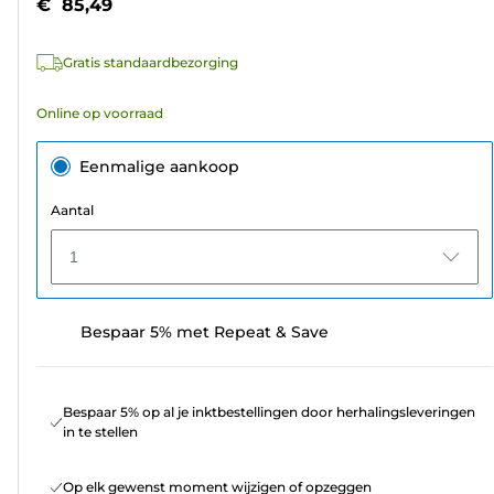
€ 85,49
sterren.
2
Gratis standaardbezorging
beoordelingen
Online op voorraad
Eenmalige aankoop
Aantal
1
Bespaar 5% met Repeat & Save
Bespaar 5% op al je inktbestellingen door herhalingsleveringen
in te stellen
Op elk gewenst moment wijzigen of opzeggen