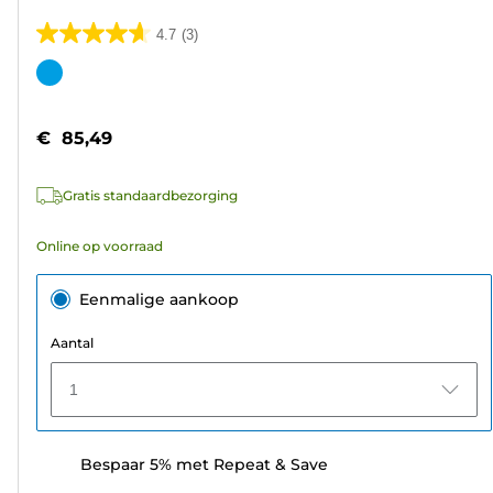
4.7
(3)
4.7
van
Kleurencartridge
de
5
€ 85,49
sterren.
3
Gratis standaardbezorging
beoordelingen
Online op voorraad
Eenmalige aankoop
Aantal
1
Bespaar 5% met Repeat & Save