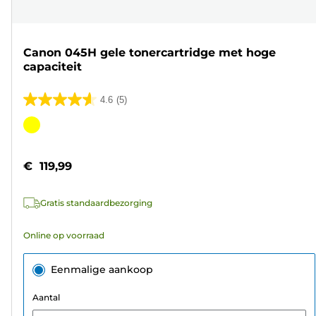
Canon 045H gele tonercartridge met hoge
capaciteit
4.6
(5)
4.6
van
Kleurencartridge
de
5
€ 119,99
sterren.
5
Gratis standaardbezorging
beoordelingen
Online op voorraad
Eenmalige aankoop
Aantal