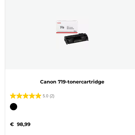
Canon 719-tonercartridge
5.0
(2)
5.0
van
Kleurencartridge
de
5
€ 98,99
sterren.