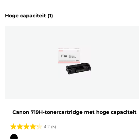
Hoge capaciteit
(1)
Canon 719H-tonercartridge met hoge capaciteit
4.2
(5)
4.2
van
Kleurencartridge