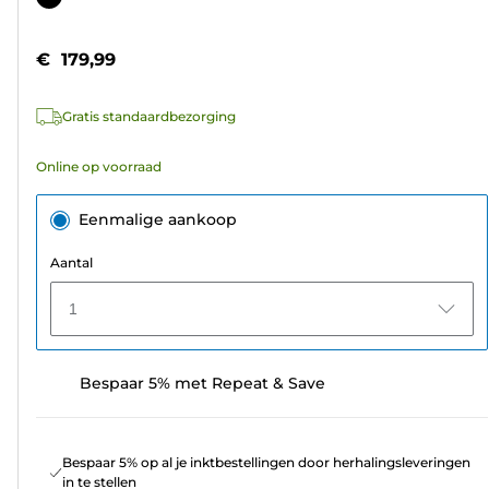
de
5
€ 179,99
sterren.
5
Gratis standaardbezorging
beoordelingen
Online op voorraad
Eenmalige aankoop
Aantal
1
Bespaar 5% met Repeat & Save
Bespaar 5% op al je inktbestellingen door herhalingsleveringen
in te stellen