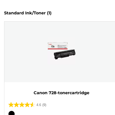
Standard Ink/Toner
(1)
Canon 728-tonercartridge
4.6
(9)
4.6
van
Kleurencartridge