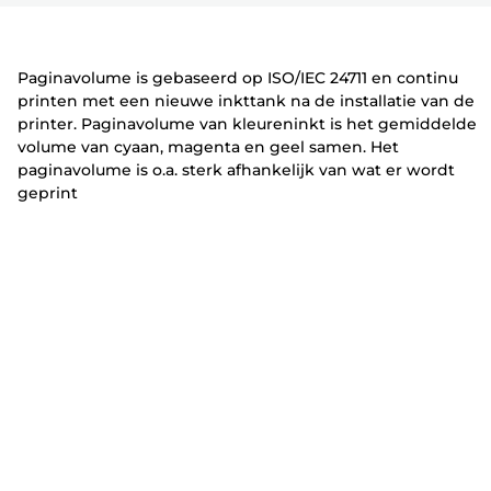
r
t
t
vouwen
vouwen
vouwen
e
e
r
r
Paginavolume is gebaseerd op ISO/IEC 24711 en continu
printen met een nieuwe inkttank na de installatie van de
printer. Paginavolume van kleureninkt is het gemiddelde
volume van cyaan, magenta en geel samen. Het
paginavolume is o.a. sterk afhankelijk van wat er wordt
geprint