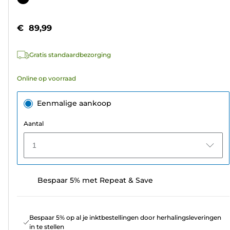
de
5
€ 89,99
sterren.
9
Gratis standaardbezorging
beoordelingen
Online op voorraad
Eenmalige aankoop
Aantal
1
Bespaar 5% met Repeat & Save
Bespaar 5% op al je inktbestellingen door herhalingsleveringen
in te stellen