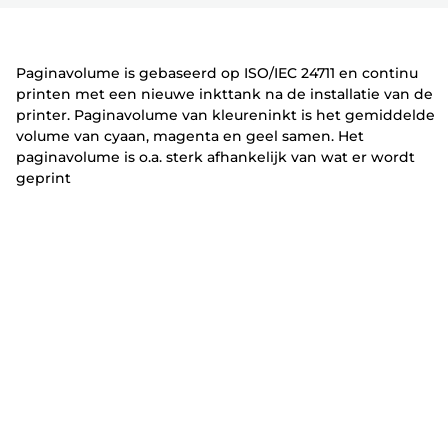
r
t
t
vouwen
vouwen
vouwen
e
e
r
r
Paginavolume is gebaseerd op ISO/IEC 24711 en continu
printen met een nieuwe inkttank na de installatie van de
printer. Paginavolume van kleureninkt is het gemiddelde
volume van cyaan, magenta en geel samen. Het
paginavolume is o.a. sterk afhankelijk van wat er wordt
geprint