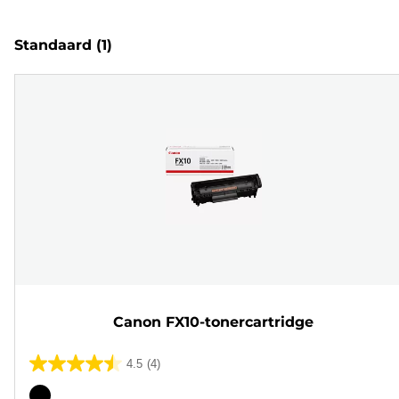
Standaard
(1)
Canon FX10-tonercartridge
4.5
(4)
4.5
van
Kleurencartridge