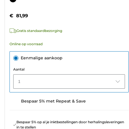
de
5
€ 81,99
sterren.
4
Gratis standaardbezorging
beoordelingen
Online op voorraad
Eenmalige aankoop
Aantal
1
Bespaar 5% met Repeat & Save
Bespaar 5% op al je inktbestellingen door herhalingsleveringen
in te stellen