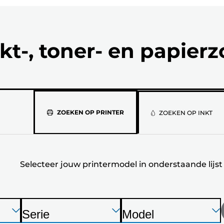
kt-, toner- en papier
Selecteer
ZOEKEN OP PRINTER
ZOEKEN OP INKT
jouw
printermod
Selecteer jouw printermodel in onderstaande lijst
in
onderstaan
lijst
Druk
Druk
Druk
Serie
Model
op
op
op