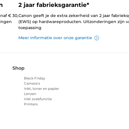
n
2 jaar fabrieksgarantie*
naf € 30,
Canon geeft je de extra zekerheid van 2 jaar fabrieks
lingen
(EWS) op hardwareproducten. Uitzonderingen zijn v
toepassing
Meer informatie over onze garantie
Shop
Black Friday
Camera's
Inkt, toner en papier
Lenzen
Inkt zoekfunctie
Printers
Camcorders
Accessoires en
merchandise
Best verkocht