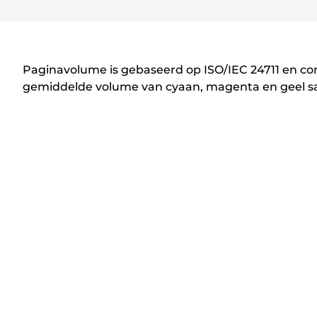
P
r
i
n
Paginavolume is gebaseerd op ISO/IEC 24711 en con
t
gemiddelde volume van cyaan, magenta en geel sam
e
r