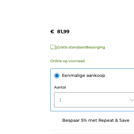
€ 81,99
Gratis standaardbezorging
Online op voorraad
Eenmalige aankoop
Aantal
1
Bespaar 5% met Repeat & Save