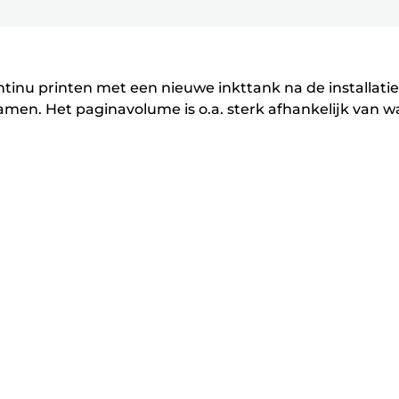
P
P
Enter
Enter
Enter
r
r
om
om
om
i
i
uit
uit
uit
n
n
te
te
te
tinu printen met een nieuwe inkttank na de installatie
vouwen
vouwen
vouwen
t
t
en. Het paginavolume is o.a. sterk afhankelijk van wa
e
e
r
r