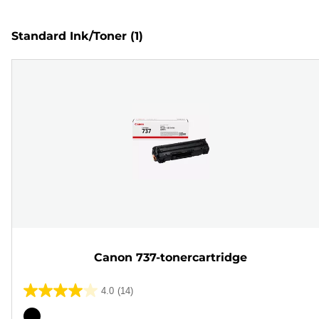
Standard Ink/Toner
(1)
Canon 737-tonercartridge
4.0
(14)
4.0
van
Kleurencartridge