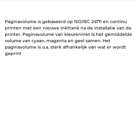
r
t
t
vouwen
vouwen
vouwen
e
e
r
r
Paginavolume is gebaseerd op ISO/IEC 24711 en continu
printen met een nieuwe inkttank na de installatie van de
printer. Paginavolume van kleureninkt is het gemiddelde
volume van cyaan, magenta en geel samen. Het
paginavolume is o.a. sterk afhankelijk van wat er wordt
geprint