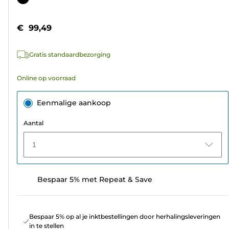
de
5
€ 99,49
sterren.
14
Gratis standaardbezorging
beoordelingen
Online op voorraad
Eenmalige aankoop
Aantal
1
Bespaar 5% met Repeat & Save
Bespaar 5% op al je inktbestellingen door herhalingsleveringen
in te stellen