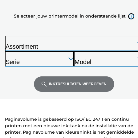
printermodel
in
Selecteer jouw printermodel in onderstaande lijst
onderstaande
lijst
Assortiment
P
Druk
Druk
Druk
r
Serie
Model
op
op
op
i
P
P
Enter
Enter
Enter
n
r
r
om
om
om
t
i
i
INKTRESULTATEN WEERGEVEN
uit
uit
uit
e
n
n
te
te
te
r
t
t
vouwen
vouwen
vouwen
e
e
r
r
Paginavolume is gebaseerd op ISO/IEC 24711 en continu
printen met een nieuwe inkttank na de installatie van de
printer. Paginavolume van kleureninkt is het gemiddelde