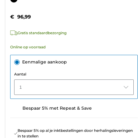
de
5
€ 96,99
sterren.
5
Gratis standaardbezorging
beoordelingen
Online op voorraad
Eenmalige aankoop
Aantal
1
Bespaar 5% met Repeat & Save
Bespaar 5% op al je inktbestellingen door herhalingsleveringen
in te stellen