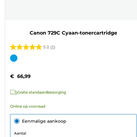
Canon 729C Cyaan-tonercartridge
5.0
(1)
5.0
van
Kleurencartridge
de
5
€ 66,99
sterren.
1
Gratis standaardbezorging
beoordeling
Online op voorraad
Eenmalige aankoop
Aantal