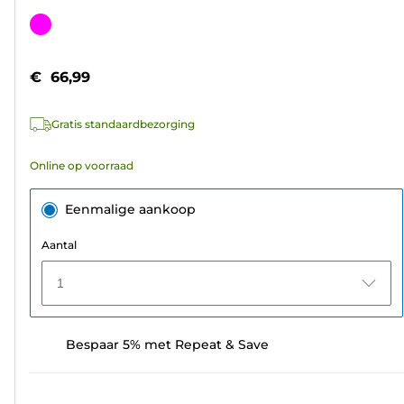
0.0
van
Kleurencartridge
de
5
€ 66,99
sterren.
Gratis standaardbezorging
Online op voorraad
Eenmalige aankoop
Aantal
1
Bespaar 5% met Repeat & Save