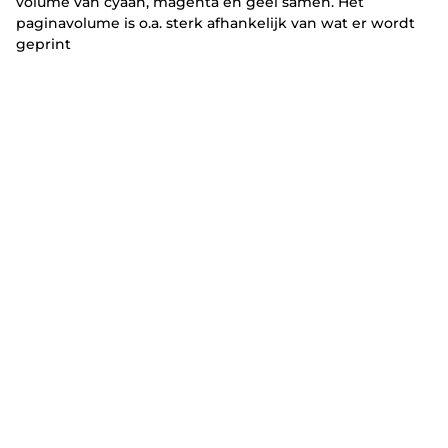
volume van cyaan, magenta en geel samen. Het
paginavolume is o.a. sterk afhankelijk van wat er wordt
geprint