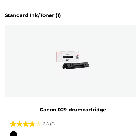
Standard Ink/Toner
(1)
Canon 029-drumcartridge
3.8
(5)
3.8
van
Kleurencartridge