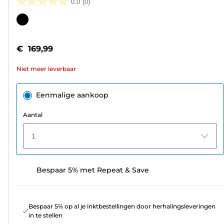
0.0
(0)
0.0
van
Kleurencartridge
de
5
€ 169,99
sterren.
Niet meer leverbaar
Eenmalige aankoop
Aantal
1
Bespaar 5% met Repeat & Save
Bespaar 5% op al je inktbestellingen door herhalingsleveringen
in te stellen