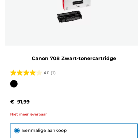
Canon 708 Zwart-tonercartridge
4.0
(1)
4.0
van
Kleurencartridge
de
5
€ 91,99
sterren.
1
Niet meer leverbaar
beoordeling
Eenmalige aankoop