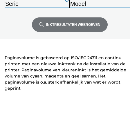
Druk
Druk
Druk
r
Serie
Model
op
op
op
i
P
P
Enter
Enter
Enter
n
r
r
om
om
om
t
i
i
INKTRESULTATEN WEERGEVEN
uit
uit
uit
e
n
n
te
te
te
r
t
t
vouwen
vouwen
vouwen
e
e
r
r
Paginavolume is gebaseerd op ISO/IEC 24711 en continu
printen met een nieuwe inkttank na de installatie van de
printer. Paginavolume van kleureninkt is het gemiddelde
volume van cyaan, magenta en geel samen. Het
paginavolume is o.a. sterk afhankelijk van wat er wordt
geprint