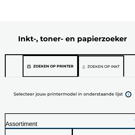
Inkt-, toner- en papierzoeker
Selecteer
ZOEKEN OP PRINTER
ZOEKEN OP INKT
jouw
printermodel
in
Selecteer jouw printermodel in onderstaande lijst
onderstaande
lijst
Assortiment
P