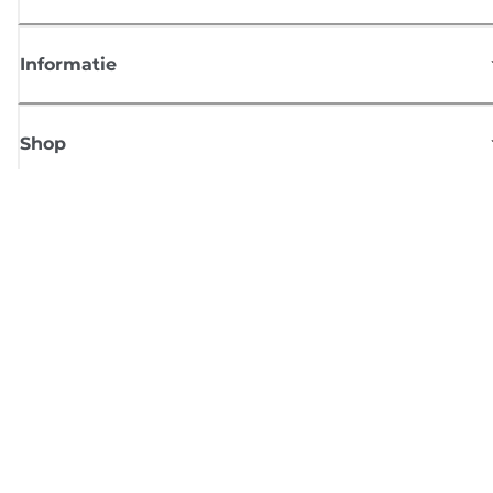
Informatie
Shop
Meld je aan voor Canon-nieuws
Ontvang regelmatig updates per e-mail over nieuwe producten, handig
tips en aanbiedingen
MELD JE NU AAN
Verkoopvoorwaarden
Privacybeleid
Informatie over cookies
Cookie-instellingen