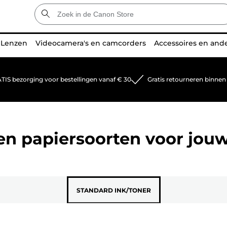
Lenzen
Videocamera's en camcorders
Accessoires en and
TIS bezorging voor bestellingen vanaf € 30
Gratis retourneren binnen
 en papiersoorten voor jou
STANDARD INK/TONER