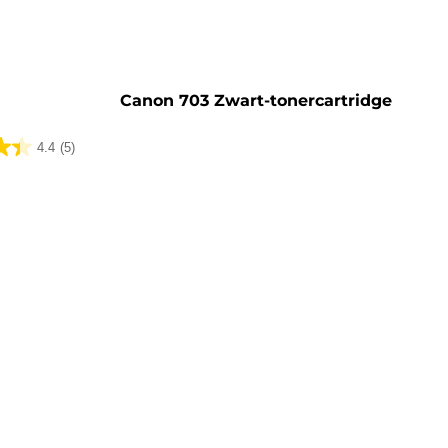
Canon 703 Zwart-tonercartridge
4.4
(5)
lingen