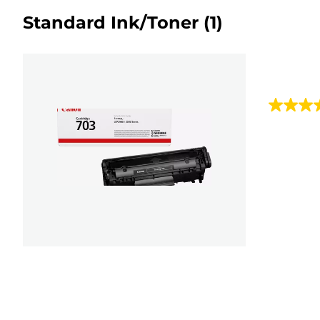
Standard Ink/Toner
(1)
4.4
van
de
5
sterren.
5
beoorde