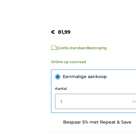
€ 81,99
Gratis standaardbezorging
Online op voorraad
Eenmalige aankoop
Aantal
1
Bespaar 5% met Repeat & Save