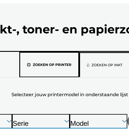
kt-, toner- en papier
Selecteer
ZOEKEN OP PRINTER
ZOEKEN OP INKT
jouw
printermod
Selecteer jouw printermodel in onderstaande lijst
in
onderstaan
lijst
Druk
Druk
Druk
Serie
Model
op
op
op