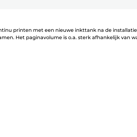
P
P
Enter
Enter
Enter
r
r
om
om
om
i
i
uit
uit
uit
n
n
te
te
te
tinu printen met een nieuwe inkttank na de installatie
vouwen
vouwen
vouwen
t
t
en. Het paginavolume is o.a. sterk afhankelijk van wa
e
e
r
r