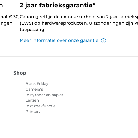
n
2 jaar fabrieksgarantie*
naf € 30,
Canon geeft je de extra zekerheid van 2 jaar fabrieks
lingen
(EWS) op hardwareproducten. Uitzonderingen zijn v
toepassing
Meer informatie over onze garantie
Shop
Black Friday
Camera's
Inkt, toner en papier
Lenzen
Inkt zoekfunctie
Printers
Camcorders
Accessoires en
merchandise
Best verkocht