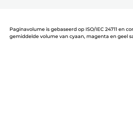
P
r
i
n
Paginavolume is gebaseerd op ISO/IEC 24711 en con
t
gemiddelde volume van cyaan, magenta en geel sam
e
r