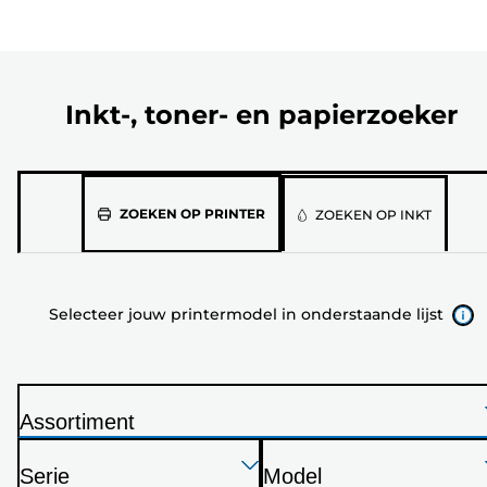
Inkt-, toner- en papierzoeker
Selecteer
ZOEKEN OP PRINTER
ZOEKEN OP INKT
jouw
printermodel
in
Selecteer jouw printermodel in onderstaande lijst
onderstaande
lijst
Assortiment
P
Druk
Druk
Druk
r
Serie
Model