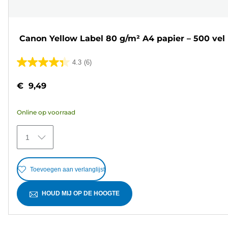
Canon Yellow Label 80 g/m² A4 papier – 500 vel
4.3
(6)
4.3
van
€ 9,49
de
5
Online op voorraad
sterren.
6
1
beoordelingen
Toevoegen aan verlanglijst
HOUD MIJ OP DE HOOGTE