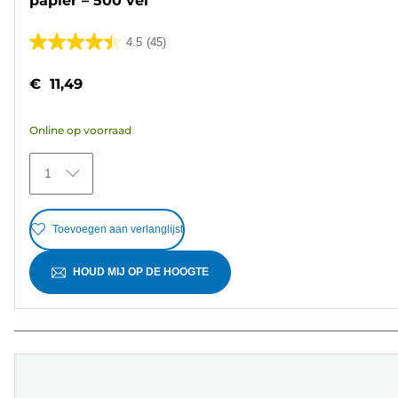
papier – 500 vel
4.5
(45)
4.5
van
€ 11,49
de
5
Online op voorraad
sterren.
45
1
beoordelingen
Toevoegen aan verlanglijst
HOUD MIJ OP DE HOOGTE