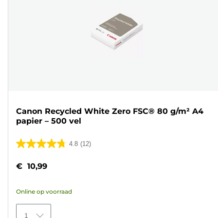
Canon Recycled White Zero FSC® 80 g/m² A4
papier – 500 vel
4.8
(12)
4.8
van
€ 10,99
de
5
Online op voorraad
sterren.
12
1