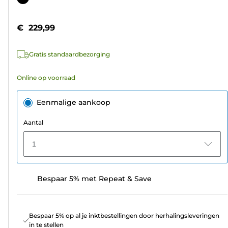
de
5
€ 229,99
sterren.
6
Gratis standaardbezorging
beoordelingen
Online op voorraad
Eenmalige aankoop
Aantal
1
Bespaar 5% met Repeat & Save
Bespaar 5% op al je inktbestellingen door herhalingsleveringen
in te stellen