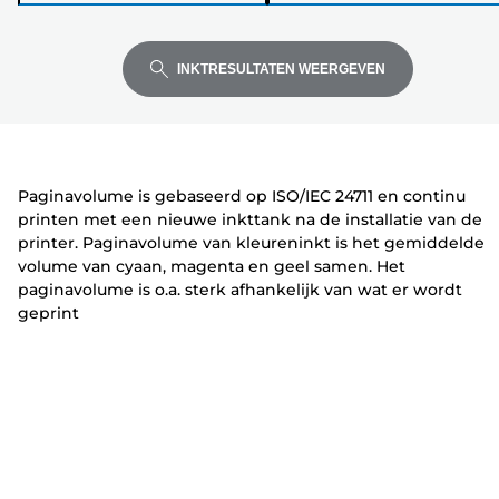
op
op
op
i
P
P
Enter
Enter
Enter
n
r
r
om
om
om
t
i
i
INKTRESULTATEN WEERGEVEN
uit
uit
uit
e
n
n
te
te
te
r
t
t
vouwen
vouwen
vouwen
e
e
r
r
Paginavolume is gebaseerd op ISO/IEC 24711 en continu
printen met een nieuwe inkttank na de installatie van de
printer. Paginavolume van kleureninkt is het gemiddelde
volume van cyaan, magenta en geel samen. Het
paginavolume is o.a. sterk afhankelijk van wat er wordt
geprint