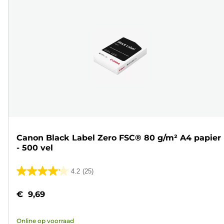
Canon Black Label Zero FSC® 80 g/m² A4 papier
- 500 vel
4.2
(25)
4.2
van
€ 9,69
de
5
Online op voorraad