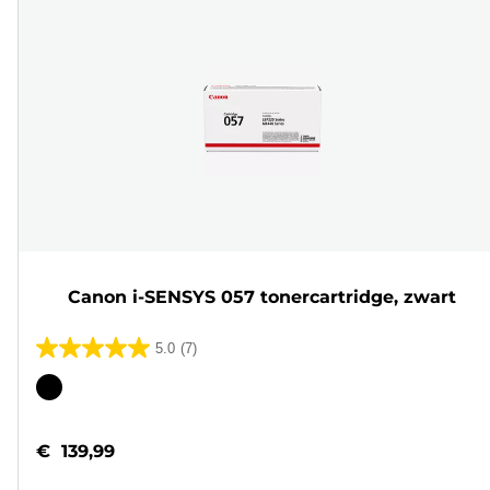
Canon i-SENSYS 057 tonercartridge, zwart
5.0
(7)
5.0
van
Kleurencartridge
de
5
€ 139,99
sterren.