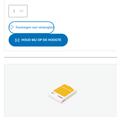
sterren.
25
1
beoordelingen
Toevoegen aan verlanglijst
HOUD MIJ OP DE HOOGTE