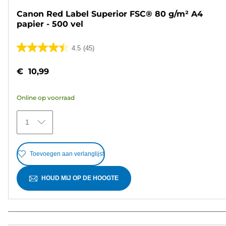
Canon Red Label Superior FSC® 80 g/m² A4
papier - 500 vel
4.5
(45)
4.5
van
€ 10,99
de
5
Online op voorraad
sterren.
45
1
beoordelingen
Toevoegen aan verlanglijst
HOUD MIJ OP DE HOOGTE