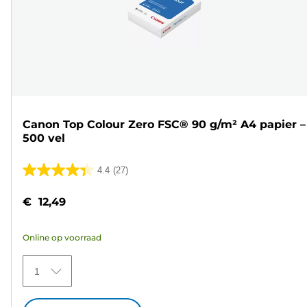
Canon Top Colour Zero FSC® 90 g/m² A4 papier –
500 vel
4.4
(27)
4.4
van
€ 12,49
de
5
Online op voorraad
sterren.
27
1
beoordelingen