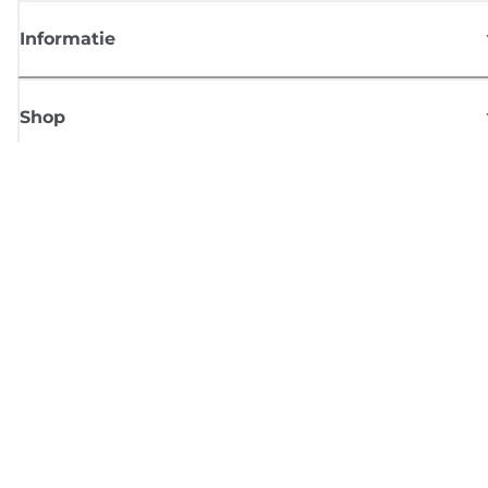
Informatie
Shop
Meld je aan voor Canon-nieuws
Ontvang regelmatig updates per e-mail over nieuwe producten, handig
tips en aanbiedingen
MELD JE NU AAN
Verkoopvoorwaarden
Privacybeleid
Informatie over cookies
Cookie-instellingen