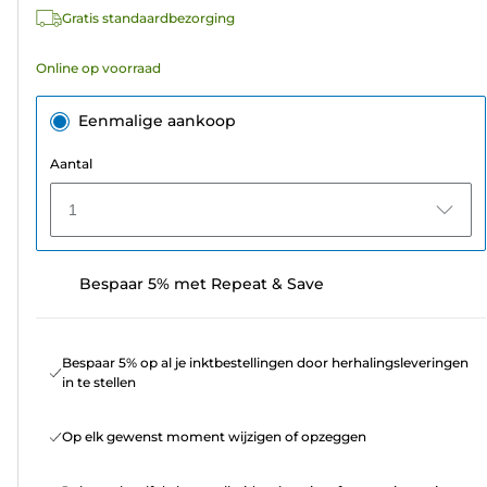
7
Gratis standaardbezorging
beoordelingen
Online op voorraad
Eenmalige aankoop
Aantal
1
Bespaar 5% met Repeat & Save
Bespaar 5% op al je inktbestellingen door herhalingsleveringen
in te stellen
Op elk gewenst moment wijzigen of opzeggen