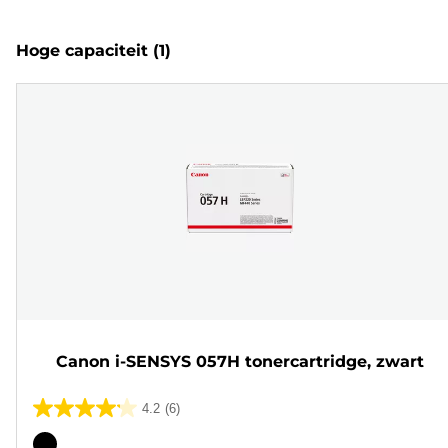
Hoge capaciteit
(1)
Canon i-SENSYS 057H tonercartridge, zwart
4.2
(6)
4.2
van
Kleurencartridge