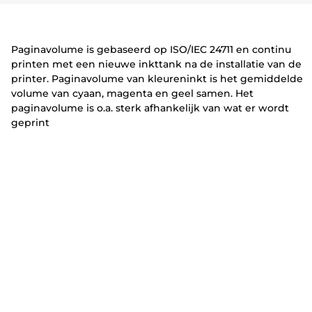
r
t
t
vouwen
vouwen
vouwen
e
e
r
r
Paginavolume is gebaseerd op ISO/IEC 24711 en continu
printen met een nieuwe inkttank na de installatie van de
printer. Paginavolume van kleureninkt is het gemiddelde
volume van cyaan, magenta en geel samen. Het
paginavolume is o.a. sterk afhankelijk van wat er wordt
geprint