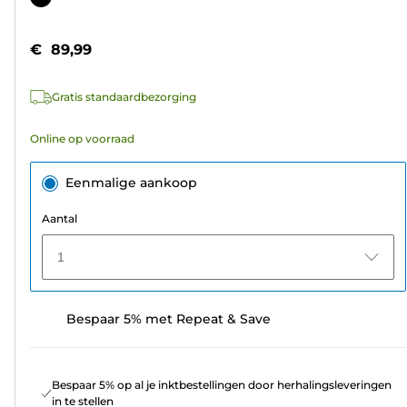
de
5
€ 89,99
sterren.
9
Gratis standaardbezorging
beoordelingen
Online op voorraad
Eenmalige aankoop
Aantal
1
Bespaar 5% met Repeat & Save
Bespaar 5% op al je inktbestellingen door herhalingsleveringen
in te stellen