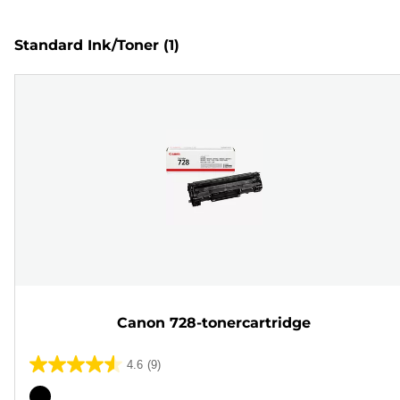
Standard Ink/Toner
(1)
Canon 728-tonercartridge
4.6
(9)
4.6
van
Kleurencartridge