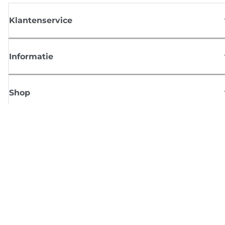
Klantenservice
Informatie
Shop
Meld je aan voor Canon-nieuws
Ontvang regelmatig updates per e-mail over nieuwe producten, handig
tips en aanbiedingen
MELD JE NU AAN