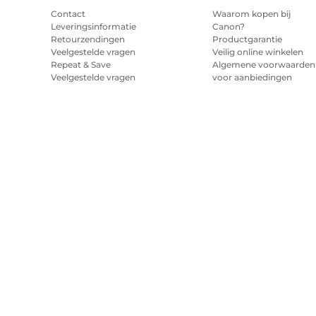
Contact
Waarom kopen bij
Leveringsinformatie
Canon?
Retourzendingen
Productgarantie
Veelgestelde vragen
Veilig online winkelen
Repeat & Save
Algemene voorwaarden
Veelgestelde vragen
voor aanbiedingen
Algemene voorwaarden
abonnement printerinkt
Sitemap
Verkoopvoorwaarden
Privacybeleid
Informatie over 