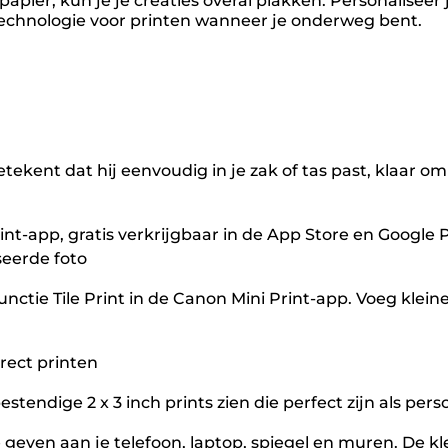
apier, kun je je creaties overal plakken. Personalisee
technologie voor printen wanneer je onderweg bent.
tekent dat hij eenvoudig in je zak of tas past, klaar o
int-app, gratis verkrijgbaar in de App Store en Google 
seerde foto
nctie Tile Print in de Canon Mini Print-app. Voeg klein
rect printen
rbestendige 2 x 3 inch prints zien die perfect zijn als p
e geven aan je telefoon, laptop, spiegel en muren. De kl