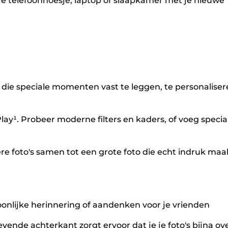
r je telefoonhoesje, laptop of slaapkamer met je nieuwe
m die speciale momenten vast te leggen, te personalise
Play¹. Probeer moderne filters en kaders, of voeg specia
ere foto's samen tot een grote foto die echt indruk maa
ersoonlijke herinnering of aandenken voor je vrienden
evende achterkant zorgt ervoor dat je je foto's bijna ov