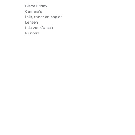
Black Friday
Camera's
Inkt, toner en papier
Lenzen
Inkt zoekfunctie
Printers
Camcorders
Accessoires en
merchandise
Best verkocht
cookies
Cookie-instellingen