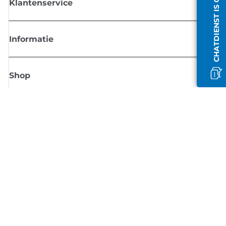
CHATDIENST IS OFFLINE
Klantenservice
Informatie
Shop
Meld je aan voor Canon-nieuws
Ontvang regelmatig updates per e-mail over nieuwe producten, handig
tips en aanbiedingen
MELD JE NU AAN
Verkoopvoorwaarden
Privacybeleid