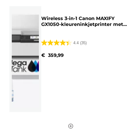
Wireless 3-in-1 Canon MAXIFY
GX1050-kleureninkjetprinter met
navulbare MegaTank
+
2 extra
zwarte inktflessen
4.4
(35)
4.4
van
€ 359,99
de
5
sterren.
35
beoordelingen