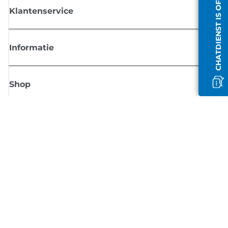
CHATDIENST IS OFFLINE
Klantenservice
Informatie
Shop
Meld je aan voor Canon-nieuws
Ontvang regelmatig updates per e-mail over nieuwe producten, handig
tips en aanbiedingen
MELD JE NU AAN
Verkoopvoorwaarden
Privacybeleid