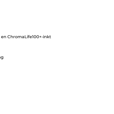
t en ChromaLife100+-inkt
ng