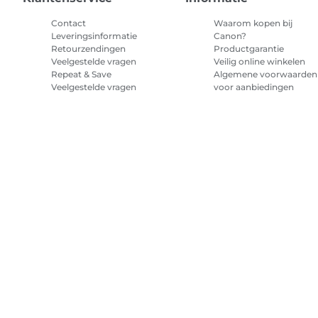
Contact
Waarom kopen bij
Leveringsinformatie
Canon?
Retourzendingen
Productgarantie
Veelgestelde vragen
Veilig online winkelen
Repeat & Save
Algemene voorwaarden
Veelgestelde vragen
voor aanbiedingen
Algemene voorwaarden
abonnement printerinkt
Sitemap
Verkoopvoorwaarden
Privacybeleid
Informatie over 