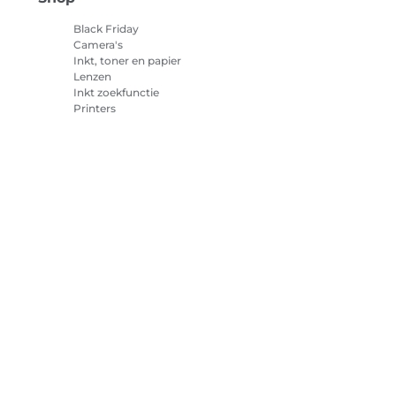
Black Friday
Camera's
Inkt, toner en papier
Lenzen
Inkt zoekfunctie
Printers
Camcorders
Accessoires en
merchandise
Best verkocht
cookies
Cookie-instellingen