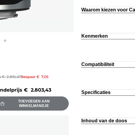
Waarom kiezen voor C
Kenmerken
Compatibiliteit
s
€ 2.810,47
Bespaar
€ 7,05
ndelprijs
€ 2.803,43
Specificaties
TOEVOEGEN AAN
WINKELMANDJE
Inhoud van de doos