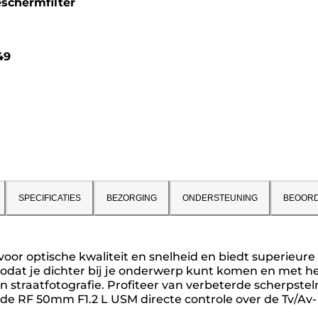
schermfilter
49
SPECIFICATIES
BEZORGING
ONDERSTEUNING
BEOORD
r optische kwaliteit en snelheid en biedt superieure sc
, zodat je dichter bij je onderwerp kunt komen en met h
en straatfotografie. Profiteer van verbeterde scherpste
de RF 50mm F1.2 L USM directe controle over de Tv/Av- e