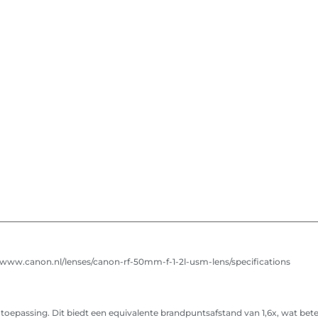
s://www.canon.nl/lenses/canon-rf-50mm-f-1-2l-usm-lens/specifications
toepassing. Dit biedt een equivalente brandpuntsafstand van 1,6x, wat bet