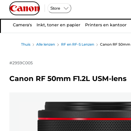
Store
Camera's
Inkt, toner en papier
Printers en kantoor
Thuis
Alle lenzen
RF en RF-S Lenzen
Canon RF 50mm F
#
2959C005
Canon RF 50mm F1.2L USM-lens