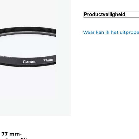
Productveiligheid
Waar kan ik het uitprob
 77 mm-