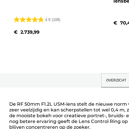
lensbe
4.9
(108)
€ 70,
4.9
van
€ 2.739,99
de
5
sterren.
108
beoordelingen
OVERZICHT
De RF 50mm F1.2L USM-lens stelt de nieuwe norm voo
zeer veelzijdig en kan scherpstellen tot wel 0,4 m
de mooiste bokeh voor creatieve portret-, bruids- 
nog betere ervaring geeft de Lens Control Ring op 
blijven concentreren op de zoeker.