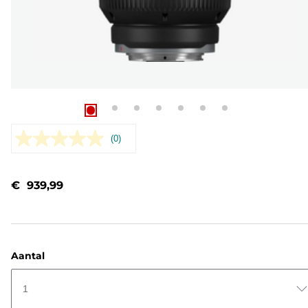
(0)
Geen
scorewaarde.
Dezelfde
paginalink.
€ 939,99
Aantal
1