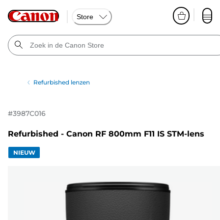
Store
Refurbished lenzen
#
3987C016
Refurbished - Canon RF 800mm F11 IS STM-lens
NIEUW