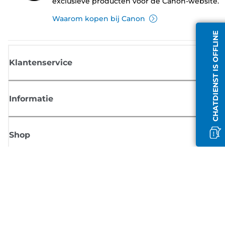
exclusieve producten voor de Canon-website.
Waarom kopen bij Canon
CHATDIENST IS OFFLINE
Klantenservice
Informatie
Shop
Meld je aan voor Canon-nieuws
Ontvang regelmatig updates per e-mail over nieuwe producten, handig
tips en aanbiedingen
MELD JE NU AAN