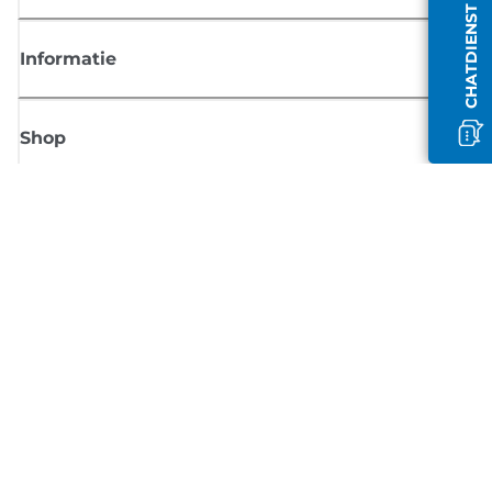
CHATDIENST IS OFFLINE
Informatie
Shop
Meld je aan voor Canon-nieuws
Ontvang regelmatig updates per e-mail over nieuwe producten, handig
tips en aanbiedingen
MELD JE NU AAN
Verkoopvoorwaarden
Privacybeleid
Informatie over cookies
Cookie-instellingen