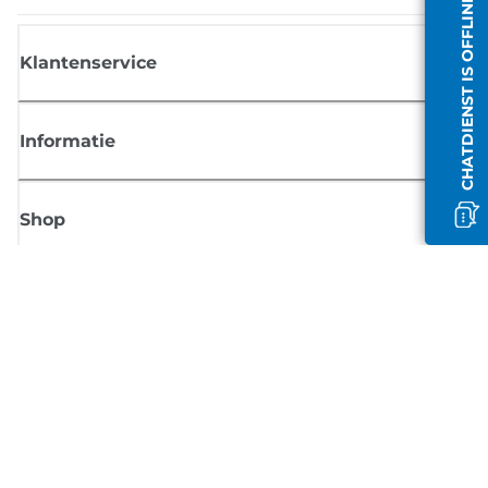
CHATDIENST IS OFFLINE
Klantenservice
Informatie
Shop
Meld je aan voor Canon-nieuws
Ontvang regelmatig updates per e-mail over nieuwe producten, handig
tips en aanbiedingen
MELD JE NU AAN