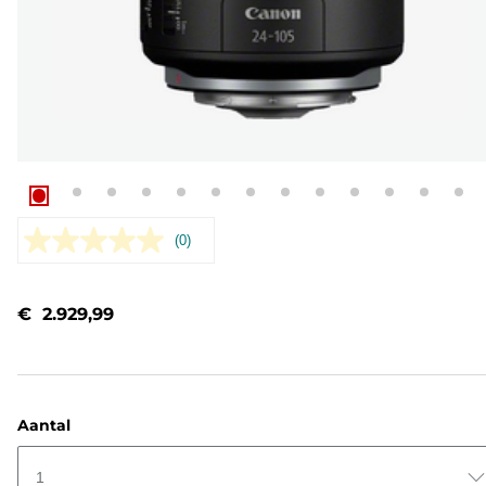
(0)
Geen
scorewaarde.
Dezelfde
paginalink.
€ 2.929,99
Aantal
1