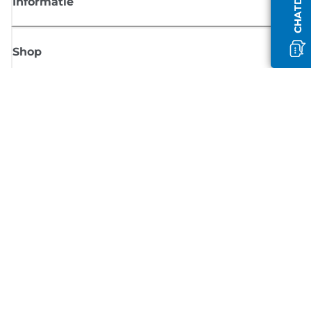
Informatie
Shop
Meld je aan voor Canon-nieuws
Ontvang regelmatig updates per e-mail over nieuwe producten, handig
tips en aanbiedingen
MELD JE NU AAN
Verkoopvoorwaarden
Privacybeleid
Informatie over cookies
Cookie-instellingen