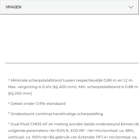
VRAGEN
¹ Minimale scherpstelafstand tussen respectievelijk 0,88 m en 1,2 m.
Max. vergroting is 0,41x (bij 400 mm). Min. scherpstelafstand is 0.88 m
(bij 200 mm)
² Getest onder CIPA-standaard
³ Ondersteunt continue handmatige scherpstelling
⁴ Dual Pixel CMOS AF en meting worden beide ondersteund binnen d
volgende parameters:<br>EOS R, EOS RP -<br>Horizontaal: ca. 88%,
verticaal: ca. 100%<br>Bij gebruik van Extender RF1.4× horizontaal: ca.