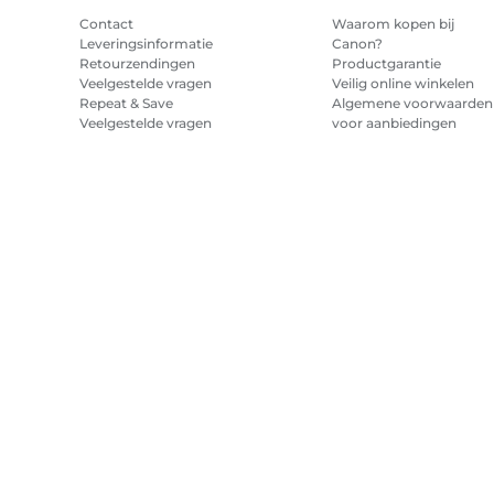
Contact
Waarom kopen bij
Leveringsinformatie
Canon?
Retourzendingen
Productgarantie
Veelgestelde vragen
Veilig online winkelen
Repeat & Save
Algemene voorwaarden
Veelgestelde vragen
voor aanbiedingen
Algemene voorwaarden
abonnement printerinkt
Sitemap
Verkoopvoorwaarden
Privacybeleid
Informatie over 