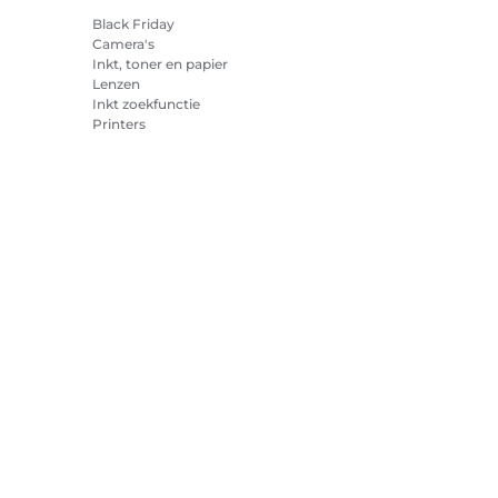
Black Friday
Camera's
Inkt, toner en papier
Lenzen
Inkt zoekfunctie
Printers
Camcorders
Accessoires en
merchandise
Best verkocht
cookies
Cookie-instellingen