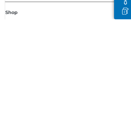
Shop
Meld je aan voor Canon-nieuws
Ontvang regelmatig updates per e-mail over nieuwe producten, handig
tips en aanbiedingen
MELD JE NU AAN
Verkoopvoorwaarden
Privacybeleid
Informatie over cookies
Cookie-instellingen