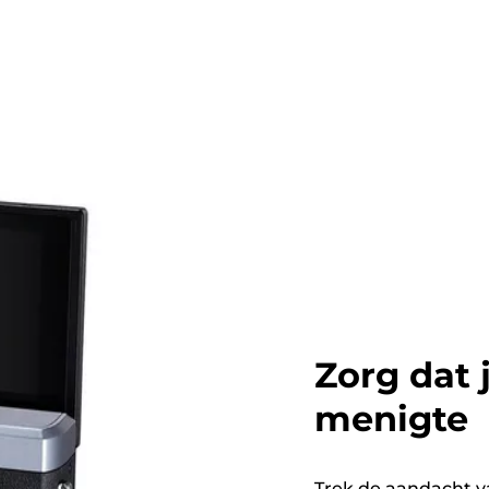
Zorg dat 
menigte
Trek de aandacht v