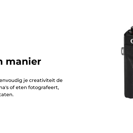
n manier
nvoudig je creativiteit de
ma's of eten fotografeert,
taten.