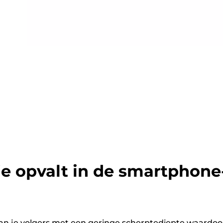
je opvalt in de smartphone
an je volgers met een geringe scherptediepte waardoor