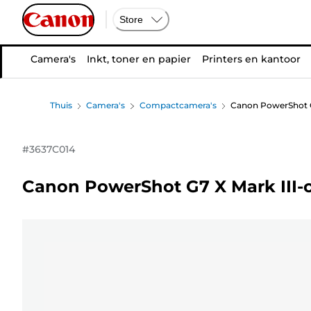
Store
Camera's
Inkt, toner en papier
Printers en kantoor
Thuis
Camera's
Compactcamera's
Canon PowerShot G
#
3637C014
Canon PowerShot G7 X Mark III-