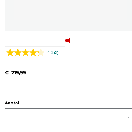
4.3
(3)
Lees
3
beoordelingen.
Dezelfde
€ 219,99
paginalink.
Aantal
1