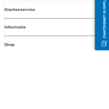
CHATDIENST IS OFFLINE
Klantenservice
Informatie
Shop
Meld je aan voor Canon-nieuws
Ontvang regelmatig updates per e-mail over nieuwe producten, handig
tips en aanbiedingen
MELD JE NU AAN