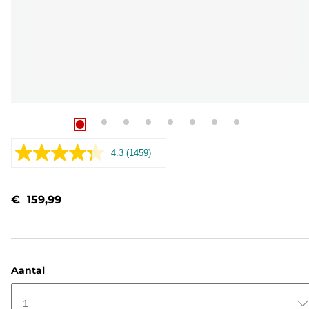
4.3
(1459)
Lees
1459
beoordelingen.
Dezelfde
€ 159,99
paginalink.
Aantal
1