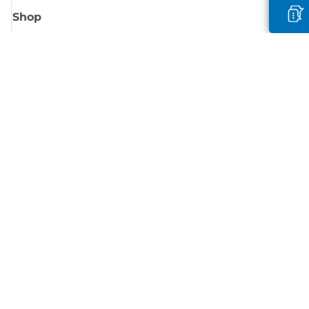
Shop
Meld je aan voor Canon-nieuws
Ontvang regelmatig updates per e-mail over nieuwe producten, handig
tips en aanbiedingen
MELD JE NU AAN
Verkoopvoorwaarden
Privacybeleid
Informatie over cookies
Cookie-instellingen