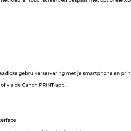
met kleurentouchscreen, en bespaar met optionele XL
aadloze gebruikerservaring met je smartphone en prin
r of via de Canon PRINT-app.
terface