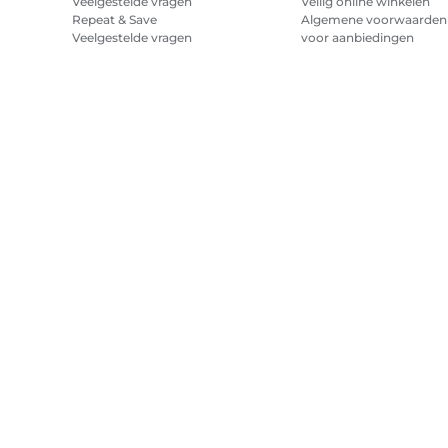
Veelgestelde vragen
Veilig online winkelen
Repeat & Save
Algemene voorwaarden
Veelgestelde vragen
voor aanbiedingen
Algemene voorwaarden
abonnement printerinkt
Sitemap
Verkoopvoorwaarden
Privacybeleid
Informatie over 
Copyright
2026.
Alle rechten voorbehouden.