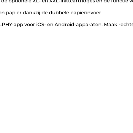
 de optionele XL- en XXL-inktcartridges en de functie 
on papier dankzij de dubbele papierinvoer
PHY-app voor iOS- en Android-apparaten. Maak rechtst