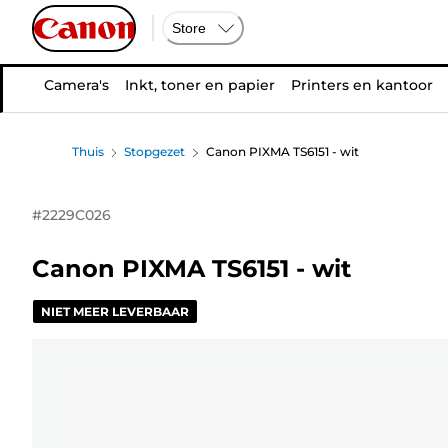
Store
Camera's
Inkt, toner en papier
Printers en kantoor
Thuis
Stopgezet
Canon PIXMA TS6151 - wit
#
2229C026
Canon PIXMA TS6151 - wit
NIET MEER LEVERBAAR