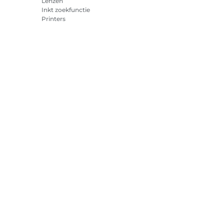
Lenzen
Inkt zoekfunctie
Printers
Camcorders
Accessoires en
merchandise
Best verkocht
cookies
Cookie-instellingen