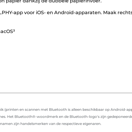
on papier dankzij de dubbele papierinvoer.
PHY-app voor iOS- en Android-apparaten. Maak rechtst
macOS³
ik (printen en scannen met Bluetooth is alleen beschikbaar op Android-ap
es. Het Bluetooth®-woordmerk en de Bluetooth-logo's zijn gedeponeerde 
knamen zijn handelsmerken van de respectieve eigenaren.