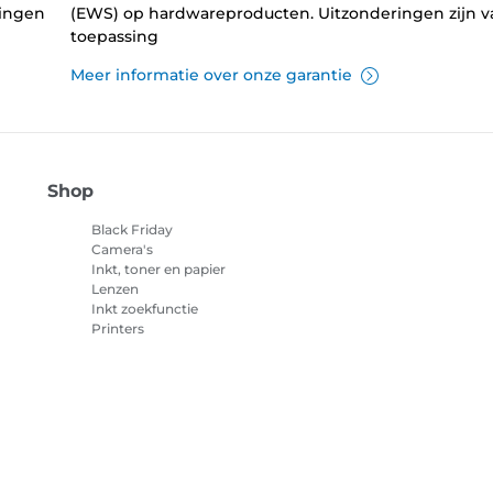
lingen
(EWS) op hardwareproducten. Uitzonderingen zijn v
toepassing
Meer informatie over onze garantie
Shop
Black Friday
Camera's
Inkt, toner en papier
Lenzen
Inkt zoekfunctie
Printers
Camcorders
Accessoires en
merchandise
Best verkocht