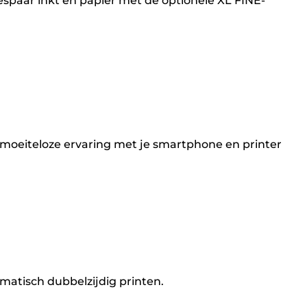
spaar inkt en papier met de optionele XL FINE-
moeiteloze ervaring met je smartphone en printer
matisch dubbelzijdig printen.