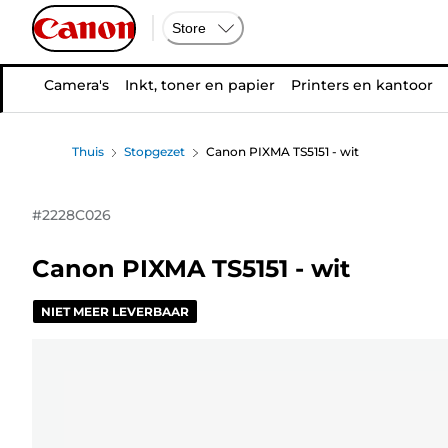
Store
Camera's
Inkt, toner en papier
Printers en kantoor
Thuis
Stopgezet
Canon PIXMA TS5151 - wit
#
2228C026
Canon PIXMA TS5151 - wit
NIET MEER LEVERBAAR