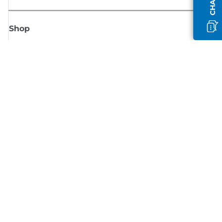
Shop
Meld je aan voor Canon-nieuws
Ontvang regelmatig updates per e-mail over nieuwe producten, handig
tips en aanbiedingen
MELD JE NU AAN
Verkoopvoorwaarden
Privacybeleid
Informatie over cookies
Cookie-instellingen