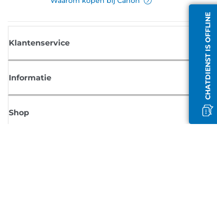
Waarom kopen bij Canon
CHATDIENST IS OFFLINE
Klantenservice
Informatie
Shop
Meld je aan voor Canon-nieuws
Ontvang regelmatig updates per e-mail over nieuwe producten, handig
tips en aanbiedingen
MELD JE NU AAN