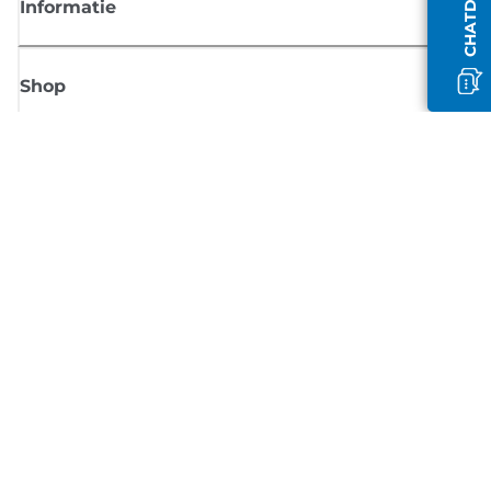
Informatie
Shop
Meld je aan voor Canon-nieuws
Ontvang regelmatig updates per e-mail over nieuwe producten, handig
tips en aanbiedingen
MELD JE NU AAN
Verkoopvoorwaarden
Privacybeleid
Informatie over cookies
Cookie-instellingen